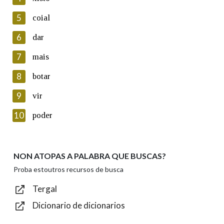
5
Lin e acepto as condicións da política de
coial
privacidade
6
dar
Introduce o código que aparece na imaxe:
7
mais
8
botar
9
vir
Texto de verificación
10
poder
NON ATOPAS A PALABRA QUE BUSCAS?
Enviar
Proba estoutros recursos de busca
Tergal
Dicionario de dicionarios