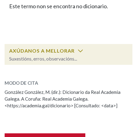
IDENTIDADE CORPORATIVA
Facebook
Twitter
Youtube
Instagram
Bluesky
Este termo non se encontra no dicionario.
BUSCAR NOS LEMAS
FIGURAS HOMENAXEADAS
MARCIAL DEL ADALID
HISTORIA
Comeza por
CASA-MUSEO EMILIA PARDO
BAZÁN
60 ANOS DLG
PRIMAVERA DAS LETRAS
Remata por
PORTAL DAS PALABRAS
AXÚDANOS A MELLORAR
Suxestións, erros, observacións...
Contén
ESCOLLE UNHA OPCIÓN:
MODO DE CITA
Observación
Falta unha voz
González González, M. (dir.): Dicionario da Real Academia
BUSCAR NO CONTIDO
Galega. A Coruña: Real Academia Galega.
Nome
<https://academia.gal/dicionario> [Consultado: <data>]
Nas definicións
Apelidos
Nos exemplos