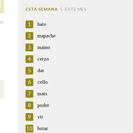
ESTA SEMANA
ESTE MES
va
1
baio
2
mapache
3
maino
4
cerzo
5
dar
6
cello
7
mais
8
poder
9
vir
10
botar