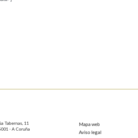
s
Pertence a
AXUDA NA BUSCA
LIMPAR
BUSCA
rotección de Datos de Carácter Persoal, a Real Academia Galega informa a
, así como calquera outra información de carácter persoal, que estes datos
confidencial e incorporados aos seus ficheiros informáticos. Así mesmo, os
ificación, oposición e cancelación dos seus datos poñéndose en contacto
úa Tabernas, 11
Mapa web
5001 - A Coruña
Aviso legal
privacidade