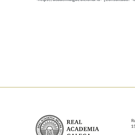
Nome
Apelido
Marcas gramaticais
Enderezo electrónico
Comentario
En cumprimento da normativa vixente en materia de P
aqueles usuarios que faciliten o seu correo electrónico
serán obxecto de tratamento automatizado de carácter 
Real Academia Galega
usuarios poderán exercer o seu dereito de acceso, rect
R
connosco.
1
Lin e acepto as condicións da política de 