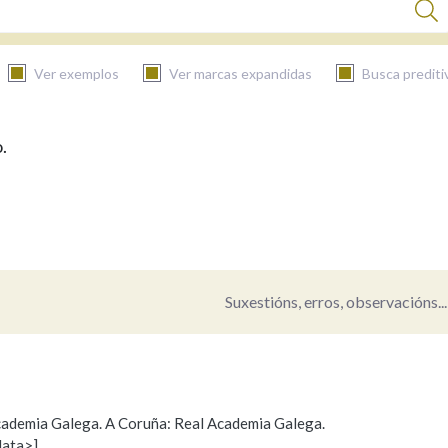
Ver exemplos
Ver marcas expandidas
Busca prediti
.
BUSCAR NO CONTIDO
Nas definicións
Nos exemplos
Suxestións, erros, observacións...
Na fraseoloxía
 Academia Galega. A Coruña: Real Academia Galega.
data>]