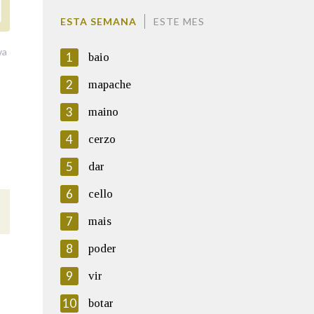
ESTA SEMANA
ESTE MES
va
1
baio
2
mapache
3
maino
4
cerzo
5
dar
6
cello
7
mais
8
poder
9
vir
10
botar