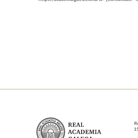
Nome
Apelido
Marcas gramaticais
Enderezo electrónico
Comentario
En cumprimento da normativa vixente en materia de P
aqueles usuarios que faciliten o seu correo electrónico
serán obxecto de tratamento automatizado de carácter 
Real Academia Galega
usuarios poderán exercer o seu dereito de acceso, rect
R
connosco.
1
Lin e acepto as condicións da política de 