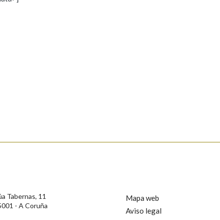
s
Pertence a
AXUDA NA BUSCA
LIMPAR
BUSCA
rotección de Datos de Carácter Persoal, a Real Academia Galega informa a
, así como calquera outra información de carácter persoal, que estes datos
confidencial e incorporados aos seus ficheiros informáticos. Así mesmo, os
ificación, oposición e cancelación dos seus datos poñéndose en contacto
úa Tabernas, 11
Mapa web
5001 - A Coruña
Aviso legal
privacidade