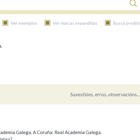
Ver exemplos
Ver marcas expandidas
Busca prediti
.
BUSCAR NO CONTIDO
Nas definicións
Nos exemplos
Suxestións, erros, observacións...
Na fraseoloxía
 Academia Galega. A Coruña: Real Academia Galega.
data>]