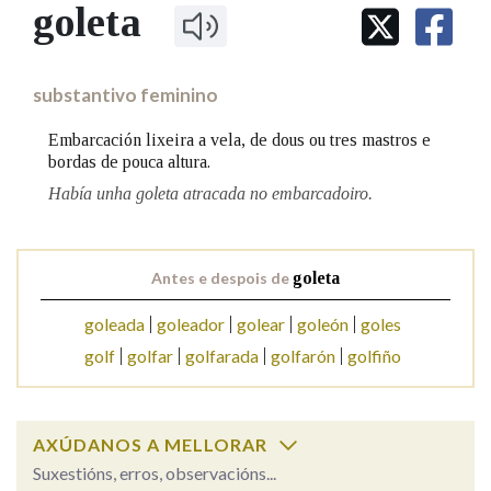
IDENTIDADE CORPORATIVA
goleta
Facebook
Twitter
Youtube
Instagram
Bluesky
BUSCAR NOS LEMAS
FIGURAS HOMENAXEADAS
MARCIAL DEL ADALID
HISTORIA
Comeza por
CASA-MUSEO EMILIA PARDO
substantivo feminino
BAZÁN
60 ANOS DLG
PRIMAVERA DAS LETRAS
Embarcación lixeira a vela, de dous ou tres mastros e
Remata por
bordas de pouca altura.
PORTAL DAS PALABRAS
Había unha goleta atracada no embarcadoiro.
Contén
Antes e despois de
goleta
goleada
goleador
golear
goleón
goles
BUSCAR NO CONTIDO
golf
golfar
golfarada
golfarón
golfiño
Nas definicións
AXÚDANOS A MELLORAR
Nos exemplos
Suxestións, erros, observacións...