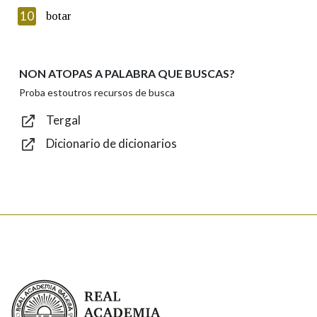
Introduce o código que aparece na imaxe:
10
botar
NON ATOPAS A PALABRA QUE BUSCAS?
Texto de verificación
Proba estoutros recursos de busca
Tergal
Dicionario de dicionarios
Enviar
Real Academia Galega