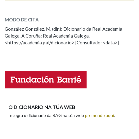
goleta
SOBRE A PALABRA:
Na fraseoloxía
MODO DE CITA
ESCOLLE UNHA OPCIÓN:
González González, M. (dir.): Dicionario da Real Academia
Galega. A Coruña: Real Academia Galega.
Observación
Hai un erro na palabra
<https://academia.gal/dicionario> [Consultado: <data>]
OUTRAS OPCIÓNS DE BUSCA
Propoño mellorar a definición
Actualización
Marcas gramaticais
Falta unha voz
Nome
Pertence a
Apelidos
O DICIONARIO NA TÚA WEB
LIMPAR
BUSCA
Integra o dicionario da RAG na túa web
premendo aquí
.
Enderezo electrónico