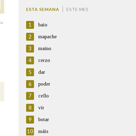
ESTA SEMANA
ESTE MES
va
1
baio
2
mapache
3
maino
4
cerzo
5
dar
6
poder
7
cello
8
vir
9
botar
10
máis