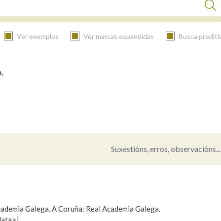
Ver exemplos
Ver marcas expandidas
Busca prediti
.
BUSCAR NO CONTIDO
Nas definicións
Nos exemplos
Suxestións, erros, observacións...
Na fraseoloxía
 Academia Galega. A Coruña: Real Academia Galega.
data>]