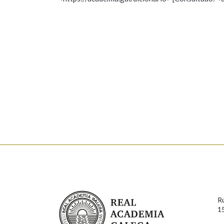
Nome
Apelido
Marcas gramaticais
Enderezo electrónico
Comentario
En cumprimento da normativa vixente en materia de P
aqueles usuarios que faciliten o seu correo electrónico
serán obxecto de tratamento automatizado de carácter 
Real Academia Galega
usuarios poderán exercer o seu dereito de acceso, rect
R
connosco.
1
Lin e acepto as condicións da política de 