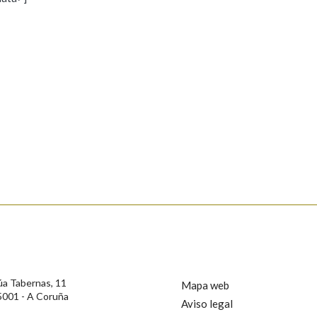
s
Pertence a
AXUDA NA BUSCA
LIMPAR
BUSCA
rotección de Datos de Carácter Persoal, a Real Academia Galega informa a
, así como calquera outra información de carácter persoal, que estes datos
confidencial e incorporados aos seus ficheiros informáticos. Así mesmo, os
ificación, oposición e cancelación dos seus datos poñéndose en contacto
úa Tabernas, 11
Mapa web
5001 - A Coruña
Aviso legal
privacidade