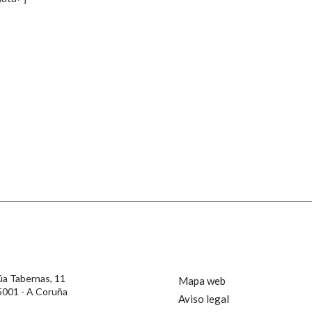
s
Pertence a
AXUDA NA BUSCA
LIMPAR
BUSCA
rotección de Datos de Carácter Persoal, a Real Academia Galega informa a
, así como calquera outra información de carácter persoal, que estes datos
confidencial e incorporados aos seus ficheiros informáticos. Así mesmo, os
ificación, oposición e cancelación dos seus datos poñéndose en contacto
úa Tabernas, 11
Mapa web
5001 - A Coruña
Aviso legal
privacidade