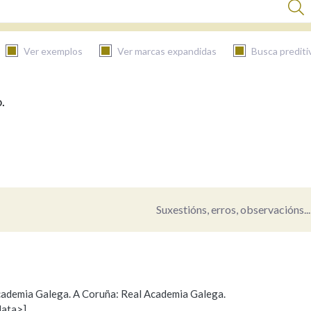
Ver exemplos
Ver marcas expandidas
Busca prediti
.
BUSCAR NO CONTIDO
Nas definicións
Nos exemplos
Suxestións, erros, observacións...
Na fraseoloxía
 Academia Galega. A Coruña: Real Academia Galega.
data>]