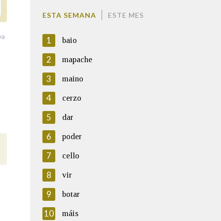
ESTA SEMANA
ESTE MES
va
1
baio
2
mapache
3
maino
4
cerzo
5
dar
6
poder
7
cello
8
vir
9
botar
10
máis