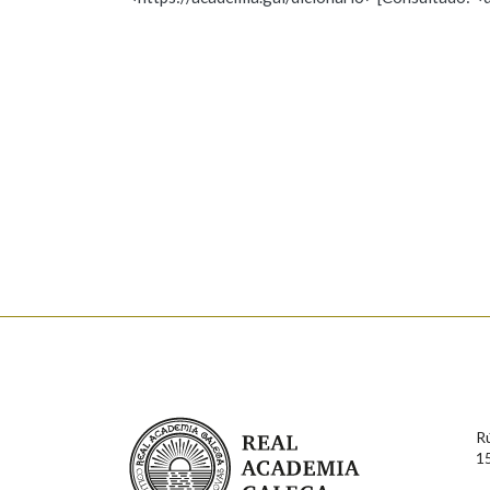
Nome
Apelido
Marcas gramaticais
Enderezo electrónico
Comentario
En cumprimento da normativa vixente en materia de P
aqueles usuarios que faciliten o seu correo electrónico
serán obxecto de tratamento automatizado de carácter 
Real Academia Galega
usuarios poderán exercer o seu dereito de acceso, rect
R
connosco.
1
Lin e acepto as condicións da política de 