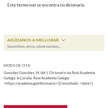
IDENTIDADE CORPORATIVA
Facebook
Twitter
Youtube
Instagram
Bluesky
Este termo non se encontra no dicionario.
BUSCAR NOS LEMAS
FIGURAS HOMENAXEADAS
MARCIAL DEL ADALID
HISTORIA
Comeza por
CASA-MUSEO EMILIA PARDO
BAZÁN
60 ANOS DLG
PRIMAVERA DAS LETRAS
Remata por
PORTAL DAS PALABRAS
AXÚDANOS A MELLORAR
Suxestións, erros, observacións...
Contén
ESCOLLE UNHA OPCIÓN:
MODO DE CITA
Observación
Falta unha voz
González González, M. (dir.): Dicionario da Real Academia
BUSCAR NO CONTIDO
Galega. A Coruña: Real Academia Galega.
Nome
<https://academia.gal/dicionario> [Consultado: <data>]
Nas definicións
Apelidos
Nos exemplos