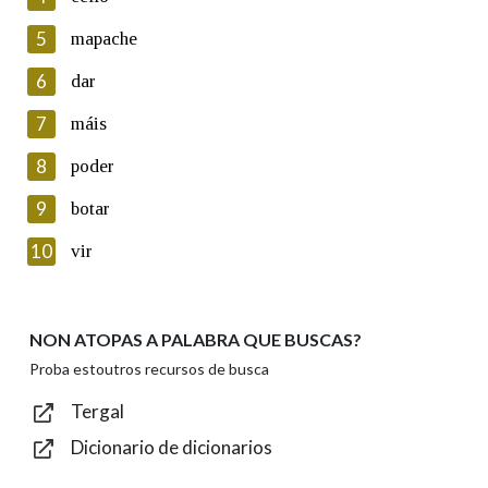
5
Lin e acepto as condicións da política de
mapache
privacidade
6
dar
Introduce o código que aparece na imaxe:
7
máis
8
poder
9
botar
Texto de verificación
10
vir
NON ATOPAS A PALABRA QUE BUSCAS?
Enviar
Proba estoutros recursos de busca
Tergal
Dicionario de dicionarios