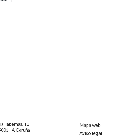
s
Pertence a
AXUDA NA BUSCA
LIMPAR
BUSCA
rotección de Datos de Carácter Persoal, a Real Academia Galega informa a
, así como calquera outra información de carácter persoal, que estes datos
confidencial e incorporados aos seus ficheiros informáticos. Así mesmo, os
ificación, oposición e cancelación dos seus datos poñéndose en contacto
úa Tabernas, 11
Mapa web
5001 - A Coruña
Aviso legal
privacidade