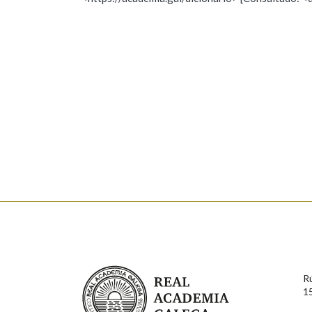
Nome
Apelido
Marcas gramaticais
Enderezo electrónico
Comentario
En cumprimento da normativa vixente en materia de P
aqueles usuarios que faciliten o seu correo electrónico
serán obxecto de tratamento automatizado de carácter 
Real Academia Galega
usuarios poderán exercer o seu dereito de acceso, rect
R
connosco.
1
Lin e acepto as condicións da política de 