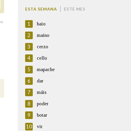
ESTA SEMANA
ESTE MES
va
1
baio
2
maino
3
cerzo
4
cello
5
mapache
6
dar
7
máis
8
poder
9
botar
10
vir