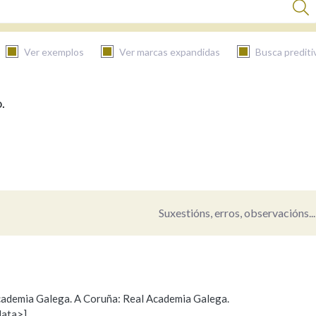
Ver exemplos
Ver marcas expandidas
Busca prediti
.
BUSCAR NO CONTIDO
Nas definicións
Nos exemplos
Suxestións, erros, observacións...
Na fraseoloxía
 Academia Galega. A Coruña: Real Academia Galega.
data>]