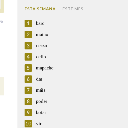
ESTA SEMANA
ESTE MES
va
1
baio
2
maino
3
cerzo
4
cello
5
mapache
6
dar
7
máis
8
poder
9
botar
10
vir