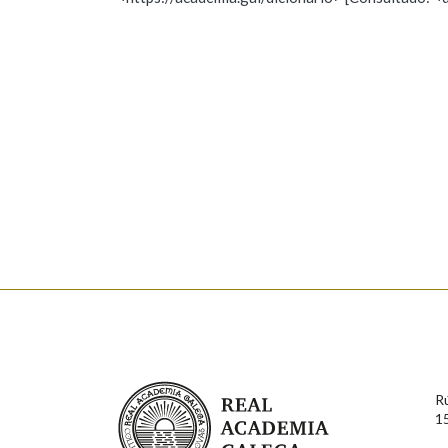
Nome
Apelido
Marcas gramaticais
Enderezo electrónico
Comentario
En cumprimento da normativa vixente en materia de P
aqueles usuarios que faciliten o seu correo electrónico
serán obxecto de tratamento automatizado de carácter 
Real Academia Galega
usuarios poderán exercer o seu dereito de acceso, rect
R
connosco.
1
Lin e acepto as condicións da política de 