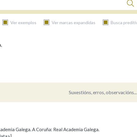
Ver exemplos
Ver marcas expandidas
Busca prediti
.
BUSCAR NO CONTIDO
Nas definicións
Nos exemplos
Suxestións, erros, observacións...
Na fraseoloxía
 Academia Galega. A Coruña: Real Academia Galega.
data>]