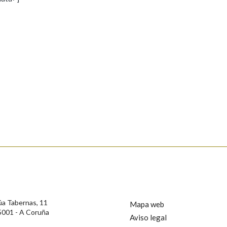
s
Pertence a
AXUDA NA BUSCA
LIMPAR
BUSCA
rotección de Datos de Carácter Persoal, a Real Academia Galega informa a
, así como calquera outra información de carácter persoal, que estes datos
confidencial e incorporados aos seus ficheiros informáticos. Así mesmo, os
ificación, oposición e cancelación dos seus datos poñéndose en contacto
úa Tabernas, 11
Mapa web
5001 - A Coruña
Aviso legal
privacidade