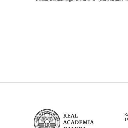
Nome
Apelido
Marcas gramaticais
Enderezo electrónico
Comentario
En cumprimento da normativa vixente en materia de P
aqueles usuarios que faciliten o seu correo electrónico
serán obxecto de tratamento automatizado de carácter 
Real Academia Galega
usuarios poderán exercer o seu dereito de acceso, rect
R
connosco.
1
Lin e acepto as condicións da política de 