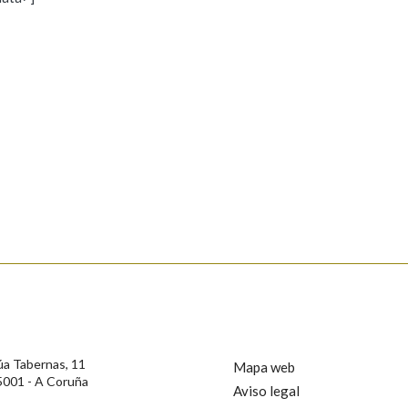
s
Pertence a
AXUDA NA BUSCA
LIMPAR
BUSCA
rotección de Datos de Carácter Persoal, a Real Academia Galega informa a
, así como calquera outra información de carácter persoal, que estes datos
confidencial e incorporados aos seus ficheiros informáticos. Así mesmo, os
ificación, oposición e cancelación dos seus datos poñéndose en contacto
úa Tabernas, 11
Mapa web
5001 - A Coruña
Aviso legal
privacidade