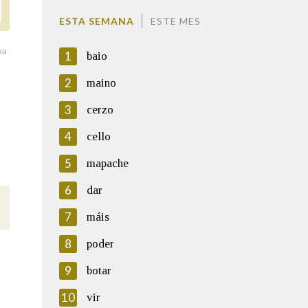
ESTA SEMANA
ESTE MES
va
1
baio
2
maino
3
cerzo
4
cello
5
mapache
6
dar
7
máis
8
poder
9
botar
10
vir