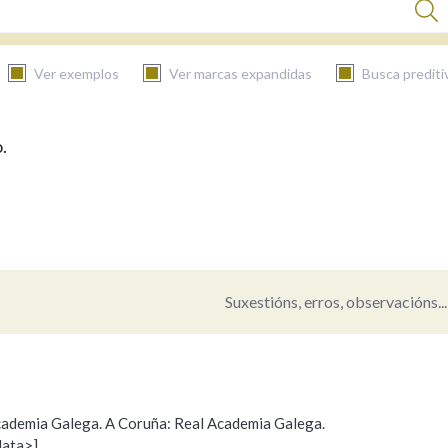
Ver exemplos
Ver marcas expandidas
Busca prediti
.
BUSCAR NO CONTIDO
Nas definicións
Nos exemplos
Suxestións, erros, observacións...
Na fraseoloxía
 Academia Galega. A Coruña: Real Academia Galega.
data>]