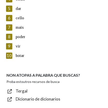
5
Lin e acepto as condicións da política de
dar
privacidade
6
cello
Introduce o código que aparece na imaxe:
7
mais
8
poder
9
vir
Texto de verificación
10
botar
NON ATOPAS A PALABRA QUE BUSCAS?
Enviar
Proba estoutros recursos de busca
Tergal
Dicionario de dicionarios