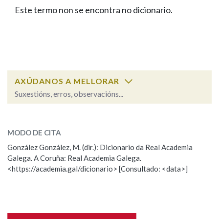
IDENTIDADE CORPORATIVA
Facebook
Twitter
Youtube
Instagram
Bluesky
Este termo non se encontra no dicionario.
BUSCAR NOS LEMAS
FIGURAS HOMENAXEADAS
MARCIAL DEL ADALID
HISTORIA
Comeza por
CASA-MUSEO EMILIA PARDO
BAZÁN
60 ANOS DLG
PRIMAVERA DAS LETRAS
Remata por
PORTAL DAS PALABRAS
AXÚDANOS A MELLORAR
Suxestións, erros, observacións...
Contén
ESCOLLE UNHA OPCIÓN:
MODO DE CITA
Observación
Falta unha voz
González González, M. (dir.): Dicionario da Real Academia
BUSCAR NO CONTIDO
Galega. A Coruña: Real Academia Galega.
Nome
<https://academia.gal/dicionario> [Consultado: <data>]
Nas definicións
Apelidos
Nos exemplos