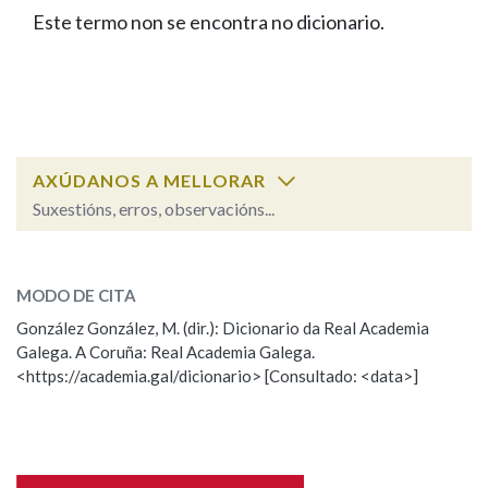
IDENTIDADE CORPORATIVA
Facebook
Twitter
Youtube
Instagram
Bluesky
Este termo non se encontra no dicionario.
BUSCAR NOS LEMAS
FIGURAS HOMENAXEADAS
MARCIAL DEL ADALID
HISTORIA
Comeza por
CASA-MUSEO EMILIA PARDO
BAZÁN
60 ANOS DLG
PRIMAVERA DAS LETRAS
Remata por
PORTAL DAS PALABRAS
AXÚDANOS A MELLORAR
Suxestións, erros, observacións...
Contén
ESCOLLE UNHA OPCIÓN:
MODO DE CITA
Observación
Falta unha voz
González González, M. (dir.): Dicionario da Real Academia
BUSCAR NO CONTIDO
Galega. A Coruña: Real Academia Galega.
Nome
<https://academia.gal/dicionario> [Consultado: <data>]
Nas definicións
Apelidos
Nos exemplos