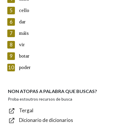
5
Lin e acepto as condicións da política de
cello
privacidade
6
dar
Introduce o código que aparece na imaxe:
7
máis
8
vir
9
botar
Texto de verificación
10
poder
NON ATOPAS A PALABRA QUE BUSCAS?
Enviar
Proba estoutros recursos de busca
Tergal
Dicionario de dicionarios