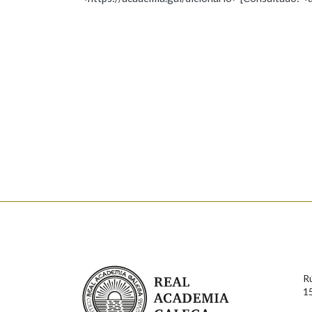
Nome
Apelido
Marcas gramaticais
Enderezo electrónico
Comentario
En cumprimento da normativa vixente en materia de P
aqueles usuarios que faciliten o seu correo electrónico
serán obxecto de tratamento automatizado de carácter 
Real Academia Galega
usuarios poderán exercer o seu dereito de acceso, rect
R
connosco.
1
Lin e acepto as condicións da política de 