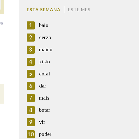
ESTA SEMANA
ESTE MES
va
1
baio
2
cerzo
3
maino
4
xisto
5
coial
6
dar
7
mais
8
botar
9
vir
10
poder