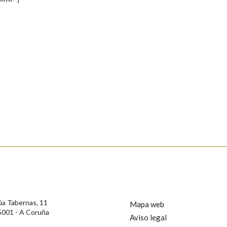
s
Pertence a
AXUDA NA BUSCA
LIMPAR
BUSCA
rotección de Datos de Carácter Persoal, a Real Academia Galega informa a
, así como calquera outra información de carácter persoal, que estes datos
confidencial e incorporados aos seus ficheiros informáticos. Así mesmo, os
ificación, oposición e cancelación dos seus datos poñéndose en contacto
úa Tabernas, 11
Mapa web
5001 - A Coruña
Aviso legal
privacidade