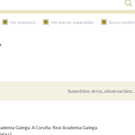
Ver exemplos
Ver marcas expandidas
Busca prediti
.
BUSCAR NO CONTIDO
Nas definicións
Nos exemplos
Suxestións, erros, observacións...
Na fraseoloxía
 Academia Galega. A Coruña: Real Academia Galega.
data>]