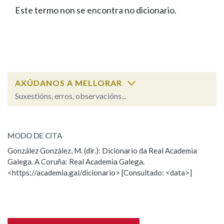
IDENTIDADE CORPORATIVA
Facebook
Twitter
Youtube
Instagram
Bluesky
Este termo non se encontra no dicionario.
BUSCAR NOS LEMAS
FIGURAS HOMENAXEADAS
MARCIAL DEL ADALID
HISTORIA
Comeza por
CASA-MUSEO EMILIA PARDO
BAZÁN
60 ANOS DLG
PRIMAVERA DAS LETRAS
Remata por
PORTAL DAS PALABRAS
AXÚDANOS A MELLORAR
Suxestións, erros, observacións...
Contén
ESCOLLE UNHA OPCIÓN:
MODO DE CITA
Observación
Falta unha voz
González González, M. (dir.): Dicionario da Real Academia
BUSCAR NO CONTIDO
Galega. A Coruña: Real Academia Galega.
Nome
<https://academia.gal/dicionario> [Consultado: <data>]
Nas definicións
Apelidos
Nos exemplos