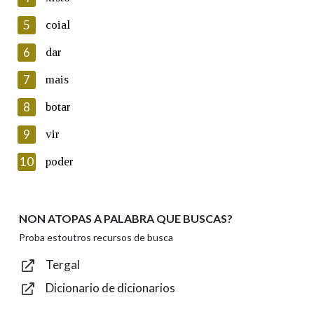
5
Lin e acepto as condicións da política de
coial
privacidade
6
dar
Introduce o código que aparece na imaxe:
7
mais
8
botar
9
vir
Texto de verificación
10
poder
NON ATOPAS A PALABRA QUE BUSCAS?
Enviar
Proba estoutros recursos de busca
Tergal
Dicionario de dicionarios