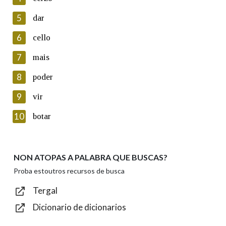
5
Lin e acepto as condicións da política de
dar
privacidade
6
cello
Introduce o código que aparece na imaxe:
7
mais
8
poder
9
vir
Texto de verificación
10
botar
NON ATOPAS A PALABRA QUE BUSCAS?
Enviar
Proba estoutros recursos de busca
Tergal
Dicionario de dicionarios