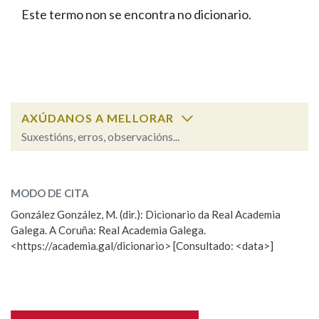
IDENTIDADE CORPORATIVA
Facebook
Twitter
Youtube
Instagram
Bluesky
Este termo non se encontra no dicionario.
BUSCAR NOS LEMAS
FIGURAS HOMENAXEADAS
MARCIAL DEL ADALID
HISTORIA
Comeza por
CASA-MUSEO EMILIA PARDO
BAZÁN
60 ANOS DLG
PRIMAVERA DAS LETRAS
Remata por
PORTAL DAS PALABRAS
AXÚDANOS A MELLORAR
Suxestións, erros, observacións...
Contén
ESCOLLE UNHA OPCIÓN:
MODO DE CITA
Observación
Falta unha voz
González González, M. (dir.): Dicionario da Real Academia
BUSCAR NO CONTIDO
Galega. A Coruña: Real Academia Galega.
Nome
<https://academia.gal/dicionario> [Consultado: <data>]
Nas definicións
Apelidos
Nos exemplos