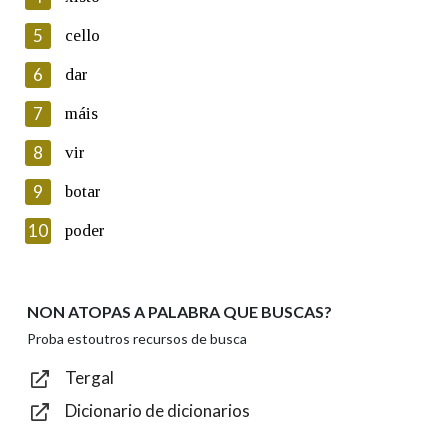
5
Lin e acepto as condicións da política de
cello
privacidade
6
dar
Introduce o código que aparece na imaxe:
7
máis
8
vir
9
botar
Texto de verificación
10
poder
NON ATOPAS A PALABRA QUE BUSCAS?
Enviar
Proba estoutros recursos de busca
Tergal
Dicionario de dicionarios