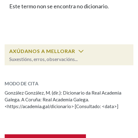
IDENTIDADE CORPORATIVA
Facebook
Twitter
Youtube
Instagram
Bluesky
Este termo non se encontra no dicionario.
BUSCAR NOS LEMAS
FIGURAS HOMENAXEADAS
MARCIAL DEL ADALID
HISTORIA
Comeza por
CASA-MUSEO EMILIA PARDO
BAZÁN
60 ANOS DLG
PRIMAVERA DAS LETRAS
Remata por
PORTAL DAS PALABRAS
AXÚDANOS A MELLORAR
Suxestións, erros, observacións...
Contén
ESCOLLE UNHA OPCIÓN:
MODO DE CITA
Observación
Falta unha voz
González González, M. (dir.): Dicionario da Real Academia
BUSCAR NO CONTIDO
Galega. A Coruña: Real Academia Galega.
Nome
<https://academia.gal/dicionario> [Consultado: <data>]
Nas definicións
Apelidos
Nos exemplos