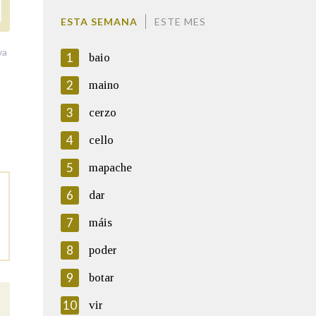
ESTA SEMANA
ESTE MES
va
1
baio
2
maino
3
cerzo
4
cello
5
mapache
6
dar
7
máis
8
poder
9
botar
10
vir