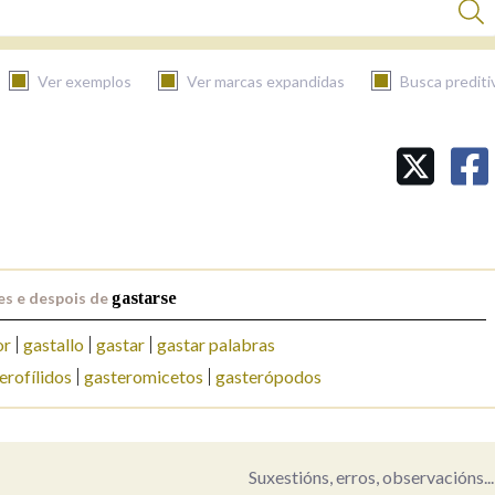
Ver exemplos
Ver marcas expandidas
Busca prediti
BUSCAR NO CONTIDO
Nas definicións
es e despois de
gastarse
Nos exemplos
or
gastallo
gastar
gastar palabras
erofílidos
gasteromicetos
gasterópodos
Na fraseoloxía
Suxestións, erros, observacións...