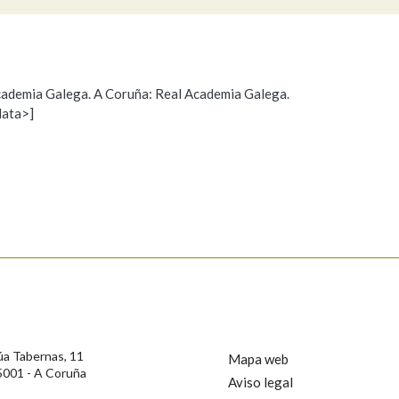
Pertence a
 Academia Galega. A Coruña: Real Academia Galega.
data>]
Propoño mellorar a definición
Actualización
AXUDA NA BUSCA
LIMPAR
BUSCA
s
úa Tabernas, 11
Mapa web
5001 - A Coruña
Aviso legal