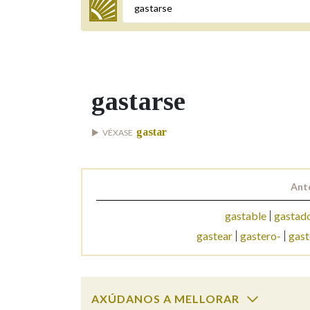
Termo a buscar
gastarse
BUSCAR NOS LEMAS
gastar
VÉXASE
Comeza por
Ant
Remata por
gastable
gastad
gastear
gastero-
gast
Contén
AXÚDANOS A MELLORAR
OUTRAS OPCIÓNS DE BUSCA