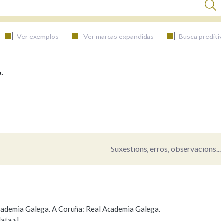
Ver exemplos
Ver marcas expandidas
Busca prediti
.
BUSCAR NO CONTIDO
Nas definicións
Nos exemplos
Suxestións, erros, observacións...
Na fraseoloxía
 Academia Galega. A Coruña: Real Academia Galega.
data>]