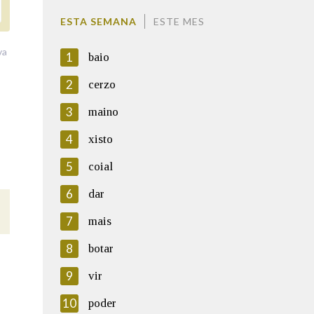
ESTA SEMANA
ESTE MES
va
1
baio
2
cerzo
3
maino
4
xisto
5
coial
6
dar
7
mais
8
botar
9
vir
10
poder