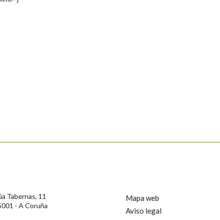
s
Pertence a
AXUDA NA BUSCA
LIMPAR
BUSCA
rotección de Datos de Carácter Persoal, a Real Academia Galega informa a
, así como calquera outra información de carácter persoal, que estes datos
confidencial e incorporados aos seus ficheiros informáticos. Así mesmo, os
ificación, oposición e cancelación dos seus datos poñéndose en contacto
úa Tabernas, 11
Mapa web
5001 - A Coruña
Aviso legal
privacidade