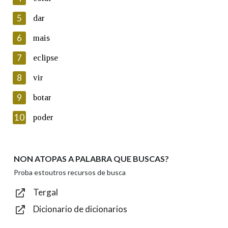
5
Lin e acepto as condicións da política de
dar
privacidade
6
mais
Introduce o código que aparece na imaxe:
7
eclipse
8
vir
9
botar
Texto de verificación
10
poder
NON ATOPAS A PALABRA QUE BUSCAS?
Enviar
Proba estoutros recursos de busca
Tergal
Dicionario de dicionarios