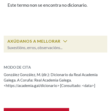
IDENTIDADE CORPORATIVA
Facebook
Twitter
Youtube
Instagram
Bluesky
Este termo non se encontra no dicionario.
BUSCAR NOS LEMAS
FIGURAS HOMENAXEADAS
MARCIAL DEL ADALID
HISTORIA
Comeza por
CASA-MUSEO EMILIA PARDO
BAZÁN
60 ANOS DLG
PRIMAVERA DAS LETRAS
Remata por
PORTAL DAS PALABRAS
AXÚDANOS A MELLORAR
Suxestións, erros, observacións...
Contén
ESCOLLE UNHA OPCIÓN:
MODO DE CITA
Observación
Falta unha voz
González González, M. (dir.): Dicionario da Real Academia
BUSCAR NO CONTIDO
Galega. A Coruña: Real Academia Galega.
Nome
<https://academia.gal/dicionario> [Consultado: <data>]
Nas definicións
Apelidos
Nos exemplos