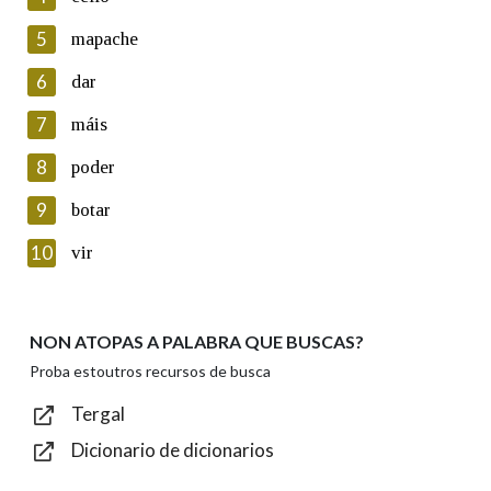
5
Lin e acepto as condicións da política de
mapache
privacidade
6
dar
Introduce o código que aparece na imaxe:
7
máis
8
poder
9
botar
Texto de verificación
10
vir
NON ATOPAS A PALABRA QUE BUSCAS?
Enviar
Proba estoutros recursos de busca
Tergal
Dicionario de dicionarios