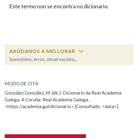
IDENTIDADE CORPORATIVA
Facebook
Twitter
Youtube
Instagram
Bluesky
Este termo non se encontra no dicionario.
BUSCAR NOS LEMAS
FIGURAS HOMENAXEADAS
MARCIAL DEL ADALID
HISTORIA
Comeza por
CASA-MUSEO EMILIA PARDO
BAZÁN
60 ANOS DLG
PRIMAVERA DAS LETRAS
Remata por
PORTAL DAS PALABRAS
AXÚDANOS A MELLORAR
Suxestións, erros, observacións...
Contén
ESCOLLE UNHA OPCIÓN:
MODO DE CITA
Observación
Falta unha voz
González González, M. (dir.): Dicionario da Real Academia
BUSCAR NO CONTIDO
Galega. A Coruña: Real Academia Galega.
Nome
<https://academia.gal/dicionario> [Consultado: <data>]
Nas definicións
Apelidos
Nos exemplos