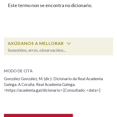
IDENTIDADE CORPORATIVA
Facebook
Twitter
Youtube
Instagram
Bluesky
Este termo non se encontra no dicionario.
BUSCAR NOS LEMAS
FIGURAS HOMENAXEADAS
MARCIAL DEL ADALID
HISTORIA
Comeza por
CASA-MUSEO EMILIA PARDO
BAZÁN
60 ANOS DLG
PRIMAVERA DAS LETRAS
Remata por
PORTAL DAS PALABRAS
AXÚDANOS A MELLORAR
Suxestións, erros, observacións...
Contén
ESCOLLE UNHA OPCIÓN:
MODO DE CITA
Observación
Falta unha voz
González González, M. (dir.): Dicionario da Real Academia
BUSCAR NO CONTIDO
Galega. A Coruña: Real Academia Galega.
Nome
<https://academia.gal/dicionario> [Consultado: <data>]
Nas definicións
Apelidos
Nos exemplos