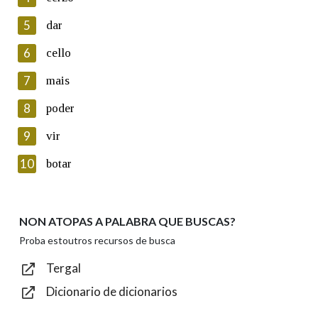
5
Lin e acepto as condicións da política de
dar
privacidade
6
cello
Introduce o código que aparece na imaxe:
7
mais
8
poder
9
vir
Texto de verificación
10
botar
NON ATOPAS A PALABRA QUE BUSCAS?
Enviar
Proba estoutros recursos de busca
Tergal
Dicionario de dicionarios