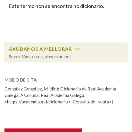
IDENTIDADE CORPORATIVA
Facebook
Twitter
Youtube
Instagram
Bluesky
Este termo non se encontra no dicionario.
BUSCAR NOS LEMAS
FIGURAS HOMENAXEADAS
MARCIAL DEL ADALID
HISTORIA
Comeza por
CASA-MUSEO EMILIA PARDO
BAZÁN
60 ANOS DLG
PRIMAVERA DAS LETRAS
Remata por
PORTAL DAS PALABRAS
AXÚDANOS A MELLORAR
Suxestións, erros, observacións...
Contén
ESCOLLE UNHA OPCIÓN:
MODO DE CITA
Observación
Falta unha voz
González González, M. (dir.): Dicionario da Real Academia
BUSCAR NO CONTIDO
Galega. A Coruña: Real Academia Galega.
Nome
<https://academia.gal/dicionario> [Consultado: <data>]
Nas definicións
Apelidos
Nos exemplos