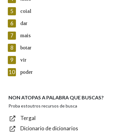
5
Lin e acepto as condicións da política de
coial
privacidade
6
dar
Introduce o código que aparece na imaxe:
7
mais
8
botar
9
vir
Texto de verificación
10
poder
NON ATOPAS A PALABRA QUE BUSCAS?
Enviar
Proba estoutros recursos de busca
Tergal
Dicionario de dicionarios