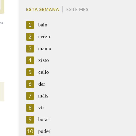
ESTA SEMANA
ESTE MES
va
1
baio
2
cerzo
3
maino
4
xisto
5
cello
6
dar
7
máis
8
vir
9
botar
10
poder