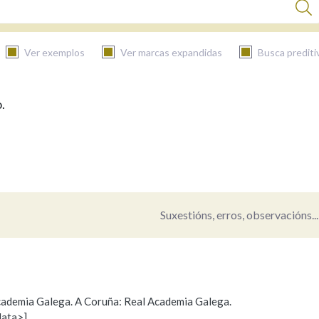
Ver exemplos
Ver marcas expandidas
Busca prediti
.
BUSCAR NO CONTIDO
Nas definicións
Nos exemplos
Suxestións, erros, observacións...
Na fraseoloxía
 Academia Galega. A Coruña: Real Academia Galega.
data>]