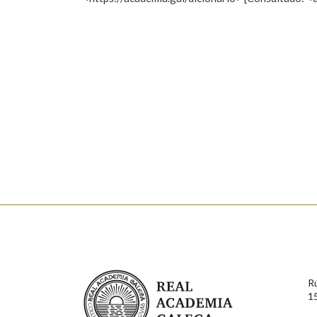
Nome
Apelido
Marcas gramaticais
Enderezo electrónico
Comentario
En cumprimento da normativa vixente en materia de P
aqueles usuarios que faciliten o seu correo electrónico
serán obxecto de tratamento automatizado de carácter 
Real Academia Galega
usuarios poderán exercer o seu dereito de acceso, rect
R
connosco.
1
Lin e acepto as condicións da política de 