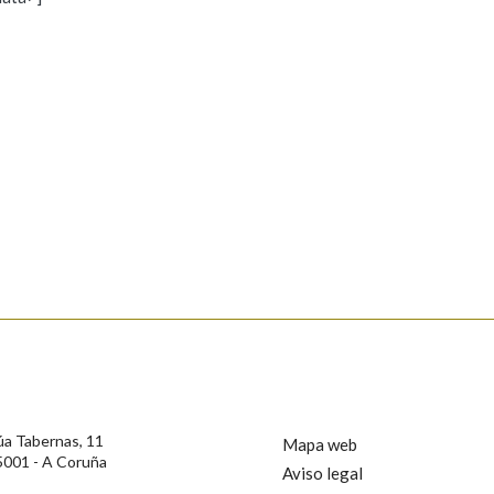
s
Pertence a
AXUDA NA BUSCA
LIMPAR
BUSCA
rotección de Datos de Carácter Persoal, a Real Academia Galega informa a
, así como calquera outra información de carácter persoal, que estes datos
confidencial e incorporados aos seus ficheiros informáticos. Así mesmo, os
ificación, oposición e cancelación dos seus datos poñéndose en contacto
úa Tabernas, 11
Mapa web
5001 - A Coruña
Aviso legal
privacidade