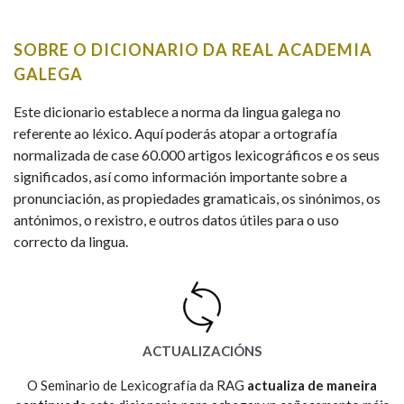
IDENTIDADE CORPORATIVA
Facebook
Twitter
Youtube
Instagram
Bluesky
BUSCAR NOS LEMAS
FIGURAS HOMENAXEADAS
MARCIAL DEL ADALID
SOBRE O DICIONARIO DA REAL ACADEMIA
HISTORIA
Comeza por
CASA-MUSEO EMILIA PARDO
GALEGA
BAZÁN
60 ANOS DLG
PRIMAVERA DAS LETRAS
Este dicionario establece a norma da lingua galega no
Remata por
referente ao léxico. Aquí poderás atopar a ortografía
PORTAL DAS PALABRAS
normalizada de case 60.000 artigos lexicográficos e os seus
significados, así como información importante sobre a
pronunciación, as propiedades gramaticais, os sinónimos, os
Contén
antónimos, o rexistro, e outros datos útiles para o uso
correcto da lingua.
BUSCAR NO CONTIDO
Nas definicións
ACTUALIZACIÓNS
Nos exemplos
O Seminario de Lexicografía da RAG
actualiza de maneira