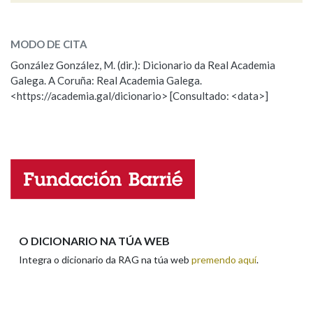
ESCOLLE UNHA OPCIÓN:
MODO DE CITA
Observación
Falta unha voz
González González, M. (dir.): Dicionario da Real Academia
Galega. A Coruña: Real Academia Galega.
Nome
<https://academia.gal/dicionario> [Consultado: <data>]
Apelidos
Enderezo electrónico
O DICIONARIO NA TÚA WEB
Integra o dicionario da RAG na túa web
premendo aquí
.
Comentario