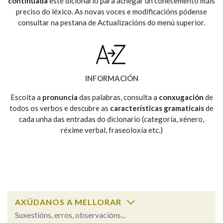
continuada
este dicionario para achegar un coñecemento máis
preciso do léxico. As novas voces e modificacións pódense
consultar na pestana de Actualizacións do menú superior.
Na fraseoloxía
OUTRAS OPCIÓNS DE BUSCA
INFORMACIÓN
Marcas gramaticais
Escoita a
pronuncia
das palabras, consulta a
conxugación
de
todos os verbos e descubre as
características gramaticais
de
cada unha das entradas do dicionario (categoría, xénero,
réxime verbal, fraseoloxía etc.)
Pertence a
LIMPAR
BUSCA
AXÚDANOS A MELLORAR
Suxestións, erros, observacións...