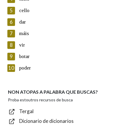
5
Lin e acepto as condicións da política de
cello
privacidade
6
dar
Introduce o código que aparece na imaxe:
7
máis
8
vir
9
botar
Texto de verificación
10
poder
NON ATOPAS A PALABRA QUE BUSCAS?
Enviar
Proba estoutros recursos de busca
Tergal
Dicionario de dicionarios