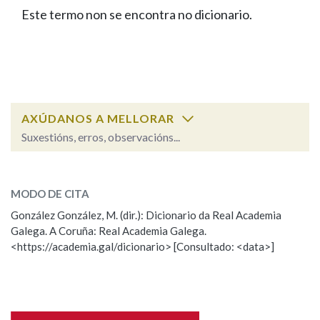
IDENTIDADE CORPORATIVA
Facebook
Twitter
Youtube
Instagram
Bluesky
Este termo non se encontra no dicionario.
BUSCAR NOS LEMAS
FIGURAS HOMENAXEADAS
MARCIAL DEL ADALID
HISTORIA
Comeza por
CASA-MUSEO EMILIA PARDO
BAZÁN
60 ANOS DLG
PRIMAVERA DAS LETRAS
Remata por
PORTAL DAS PALABRAS
AXÚDANOS A MELLORAR
Suxestións, erros, observacións...
Contén
ESCOLLE UNHA OPCIÓN:
MODO DE CITA
Observación
Falta unha voz
González González, M. (dir.): Dicionario da Real Academia
BUSCAR NO CONTIDO
Galega. A Coruña: Real Academia Galega.
Nome
<https://academia.gal/dicionario> [Consultado: <data>]
Nas definicións
Apelidos
Nos exemplos