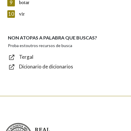
9
botar
Introduce o código que aparece na imaxe:
10
vir
NON ATOPAS A PALABRA QUE BUSCAS?
Texto de verificación
Proba estoutros recursos de busca
Tergal
Dicionario de dicionarios
Enviar
Real Academia Galega