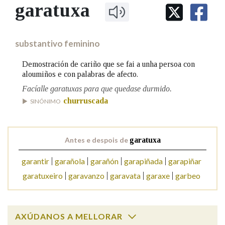
IDENTIDADE CORPORATIVA
garatuxa
Facebook
Twitter
Youtube
Instagram
Bluesky
BUSCAR NOS LEMAS
FIGURAS HOMENAXEADAS
MARCIAL DEL ADALID
HISTORIA
Comeza por
CASA-MUSEO EMILIA PARDO
substantivo feminino
BAZÁN
60 ANOS DLG
PRIMAVERA DAS LETRAS
Demostración de cariño que se fai a unha persoa con
Remata por
aloumiños e con palabras de afecto.
PORTAL DAS PALABRAS
Facíalle garatuxas para que quedase durmido.
churruscada
SINÓNIMO
Contén
Antes e despois de
garatuxa
BUSCAR NO CONTIDO
garantir
garañola
garañón
garapiñada
garapiñar
garatuxeiro
garavanzo
garavata
garaxe
garbeo
Nas definicións
Nos exemplos
AXÚDANOS A MELLORAR