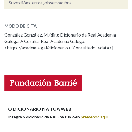
Suxestións, erros, observacións...
garatuxa
SOBRE A PALABRA:
Na fraseoloxía
MODO DE CITA
ESCOLLE UNHA OPCIÓN:
González González, M. (dir.): Dicionario da Real Academia
Galega. A Coruña: Real Academia Galega.
Observación
Hai un erro na palabra
OUTRAS OPCIÓNS DE BUSCA
<https://academia.gal/dicionario> [Consultado: <data>]
Propoño mellorar a definición
Actualización
Marcas gramaticais
Falta unha voz
Pertence a
Nome
LIMPAR
BUSCA
Apelidos
O DICIONARIO NA TÚA WEB
Integra o dicionario da RAG na túa web
premendo aquí
.
Enderezo electrónico