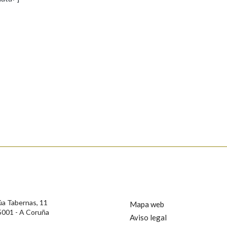
s
Pertence a
AXUDA NA BUSCA
LIMPAR
BUSCA
rotección de Datos de Carácter Persoal, a Real Academia Galega informa a
, así como calquera outra información de carácter persoal, que estes datos
confidencial e incorporados aos seus ficheiros informáticos. Así mesmo, os
ificación, oposición e cancelación dos seus datos poñéndose en contacto
úa Tabernas, 11
Mapa web
5001 - A Coruña
Aviso legal
privacidade