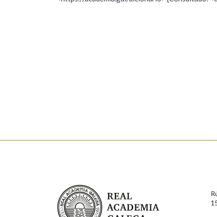
Nome
Apelido
Marcas gramaticais
Enderezo electrónico
Comentario
En cumprimento da normativa vixente en materia de P
aqueles usuarios que faciliten o seu correo electrónico
serán obxecto de tratamento automatizado de carácter 
Real Academia Galega
usuarios poderán exercer o seu dereito de acceso, rect
R
connosco.
1
Lin e acepto as condicións da política de 