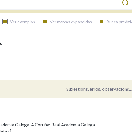
Ver exemplos
Ver marcas expandidas
Busca prediti
.
BUSCAR NO CONTIDO
Nas definicións
Nos exemplos
Suxestións, erros, observacións...
Na fraseoloxía
 Academia Galega. A Coruña: Real Academia Galega.
data>]