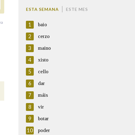
ESTA SEMANA
ESTE MES
va
1
baio
2
cerzo
3
maino
4
xisto
5
cello
6
dar
7
máis
8
vir
9
botar
10
poder