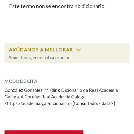
IDENTIDADE CORPORATIVA
Facebook
Twitter
Youtube
Instagram
Bluesky
Este termo non se encontra no dicionario.
BUSCAR NOS LEMAS
FIGURAS HOMENAXEADAS
MARCIAL DEL ADALID
HISTORIA
Comeza por
CASA-MUSEO EMILIA PARDO
BAZÁN
60 ANOS DLG
PRIMAVERA DAS LETRAS
Remata por
PORTAL DAS PALABRAS
AXÚDANOS A MELLORAR
Suxestións, erros, observacións...
Contén
ESCOLLE UNHA OPCIÓN:
MODO DE CITA
Observación
Falta unha voz
González González, M. (dir.): Dicionario da Real Academia
BUSCAR NO CONTIDO
Galega. A Coruña: Real Academia Galega.
Nome
<https://academia.gal/dicionario> [Consultado: <data>]
Nas definicións
Apelidos
Nos exemplos