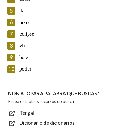
5
Lin e acepto as condicións da política de
dar
privacidade
6
mais
Introduce o código que aparece na imaxe:
7
eclipse
8
vir
9
botar
Texto de verificación
10
poder
NON ATOPAS A PALABRA QUE BUSCAS?
Enviar
Proba estoutros recursos de busca
Tergal
Dicionario de dicionarios