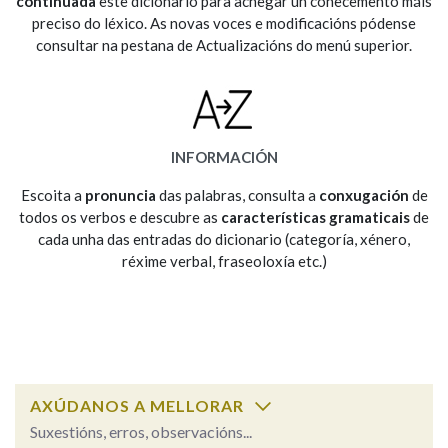
continuada
este dicionario para achegar un coñecemento máis
preciso do léxico. As novas voces e modificacións pódense
consultar na pestana de Actualizacións do menú superior.
Na fraseoloxía
OUTRAS OPCIÓNS DE BUSCA
INFORMACIÓN
Marcas gramaticais
Escoita a
pronuncia
das palabras, consulta a
conxugación
de
todos os verbos e descubre as
características gramaticais
de
cada unha das entradas do dicionario (categoría, xénero,
réxime verbal, fraseoloxía etc.)
Pertence a
LIMPAR
BUSCA
AXÚDANOS A MELLORAR
Suxestións, erros, observacións...