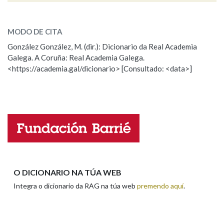
ESCOLLE UNHA OPCIÓN:
MODO DE CITA
Observación
Falta unha voz
González González, M. (dir.): Dicionario da Real Academia
Galega. A Coruña: Real Academia Galega.
Nome
<https://academia.gal/dicionario> [Consultado: <data>]
Apelidos
Enderezo electrónico
O DICIONARIO NA TÚA WEB
Integra o dicionario da RAG na túa web
premendo aquí
.
Comentario