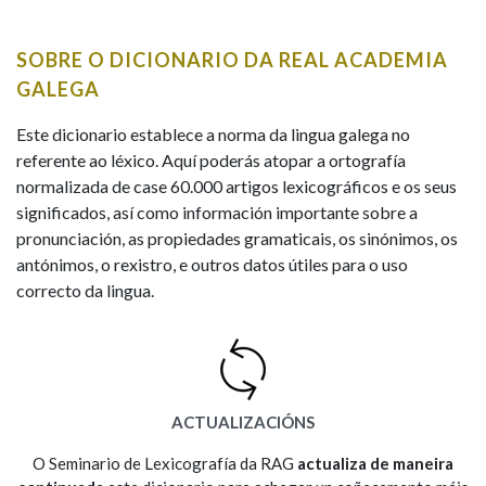
IDENTIDADE CORPORATIVA
Facebook
Twitter
Youtube
Instagram
Bluesky
BUSCAR NOS LEMAS
FIGURAS HOMENAXEADAS
MARCIAL DEL ADALID
SOBRE O DICIONARIO DA REAL ACADEMIA
HISTORIA
Comeza por
CASA-MUSEO EMILIA PARDO
GALEGA
BAZÁN
60 ANOS DLG
PRIMAVERA DAS LETRAS
Este dicionario establece a norma da lingua galega no
Remata por
referente ao léxico. Aquí poderás atopar a ortografía
PORTAL DAS PALABRAS
normalizada de case 60.000 artigos lexicográficos e os seus
significados, así como información importante sobre a
pronunciación, as propiedades gramaticais, os sinónimos, os
Contén
antónimos, o rexistro, e outros datos útiles para o uso
correcto da lingua.
BUSCAR NO CONTIDO
Nas definicións
ACTUALIZACIÓNS
Nos exemplos
O Seminario de Lexicografía da RAG
actualiza de maneira