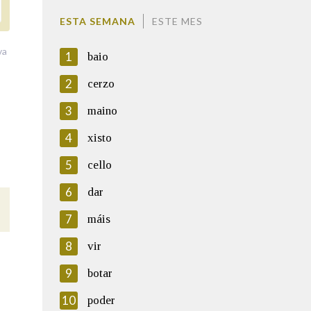
ESTA SEMANA
ESTE MES
va
1
baio
2
cerzo
3
maino
4
xisto
5
cello
6
dar
7
máis
8
vir
9
botar
10
poder