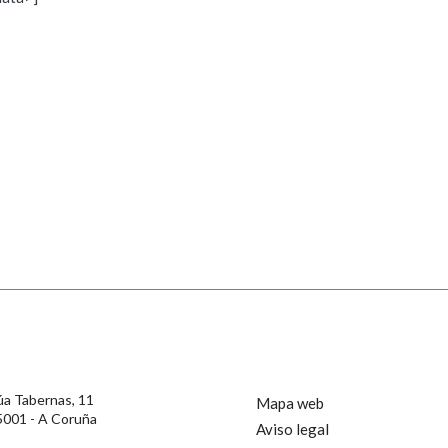
s
Pertence a
AXUDA NA BUSCA
LIMPAR
BUSCA
rotección de Datos de Carácter Persoal, a Real Academia Galega informa a
, así como calquera outra información de carácter persoal, que estes datos
confidencial e incorporados aos seus ficheiros informáticos. Así mesmo, os
ificación, oposición e cancelación dos seus datos poñéndose en contacto
úa Tabernas, 11
Mapa web
5001 - A Coruña
Aviso legal
privacidade