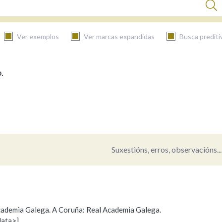
Ver exemplos
Ver marcas expandidas
Busca prediti
.
BUSCAR NO CONTIDO
Nas definicións
Nos exemplos
Suxestións, erros, observacións...
Na fraseoloxía
 Academia Galega. A Coruña: Real Academia Galega.
data>]