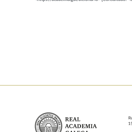
Nome
Apelido
Marcas gramaticais
Enderezo electrónico
Comentario
En cumprimento da normativa vixente en materia de P
aqueles usuarios que faciliten o seu correo electrónico
serán obxecto de tratamento automatizado de carácter 
Real Academia Galega
usuarios poderán exercer o seu dereito de acceso, rect
R
connosco.
1
Lin e acepto as condicións da política de 