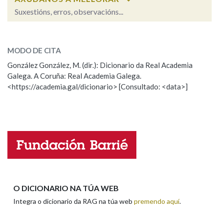
Suxestións, erros, observacións...
Na fraseoloxía
gamba
SOBRE A PALABRA:
MODO DE CITA
ESCOLLE UNHA OPCIÓN:
González González, M. (dir.): Dicionario da Real Academia
OUTRAS OPCIÓNS DE BUSCA
Galega. A Coruña: Real Academia Galega.
Observación
Hai un erro na palabra
<https://academia.gal/dicionario> [Consultado: <data>]
Marcas gramaticais
Propoño mellorar a definición
Actualización
Falta unha voz
Pertence a
Nome
LIMPAR
BUSCA
Apelidos
O DICIONARIO NA TÚA WEB
Integra o dicionario da RAG na túa web
premendo aquí
.