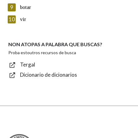
privacidade
9
botar
Introduce o código que aparece na imaxe:
10
vir
NON ATOPAS A PALABRA QUE BUSCAS?
Texto de verificación
Proba estoutros recursos de busca
Tergal
Dicionario de dicionarios
Enviar
Real Academia Galega