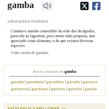
IDENTIDADE CORPORATIVA
gamba
Facebook
Twitter
Youtube
Instagram
Bluesky
BUSCAR NOS LEMAS
FIGURAS HOMENAXEADAS
MARCIAL DEL ADALID
HISTORIA
Comeza por
CASA-MUSEO EMILIA PARDO
substantivo feminino
BAZÁN
60 ANOS DLG
PRIMAVERA DAS LETRAS
Crustáceo mariño comestible da orde dos decápodos,
Remata por
parecido ao lagostino, pero moito máis pequeno, moi
PORTAL DAS PALABRAS
apreciado como alimento, e do que existen diversas
especies.
Unha ración de gambas.
Contén
Antes e despois de
gamba
BUSCAR NO CONTIDO
gamalla
gamallada
gamalleira
gamallo
gamarza
Nas definicións
gambernia
gambiano
gambito
gameito
gamela
Nos exemplos
AXÚDANOS A MELLORAR