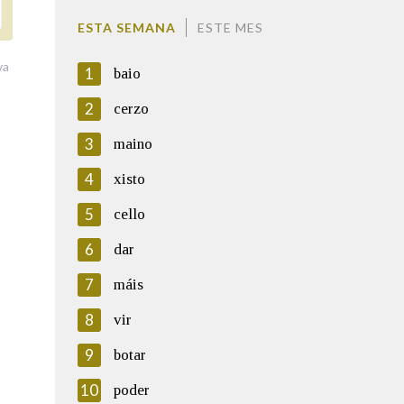
ESTA SEMANA
ESTE MES
va
1
baio
2
cerzo
3
maino
4
xisto
5
cello
6
dar
7
máis
8
vir
9
botar
10
poder