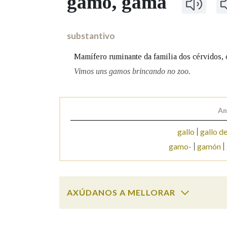
gamo
, gama
Marcas gramaticais
substantivo
Mamífero ruminante da familia dos cérvidos, 
Vimos uns gamos brincando no zoo.
An
gallo
gallo de
gamo-
gamón
AXÚDANOS A MELLORAR
Cal é a palabra?