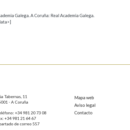
 Academia Galega. A Coruña: Real Academia Galega.
data>]
Propoño mellorar a definición
Actualización
s
úa Tabernas, 11
Mapa web
5001 - A Coruña
Aviso legal
Contacto
eléfono: +34 981 20 73 08
ax: +34 981 21 64 67
partado de correo 557