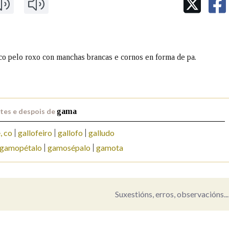
Pertence a
co pelo roxo con manchas brancas e cornos en forma de pa.
AXUDA NA BUSCA
LIMPAR
BUSCA
tes e despois de
gama
, co
gallofeiro
gallofo
galludo
gamopétalo
gamosépalo
gamota
Suxestións, erros, observacións...