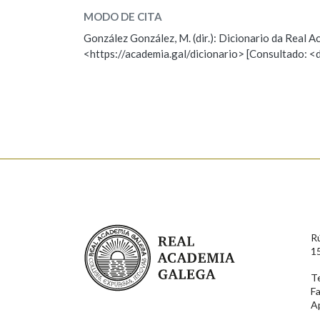
gama
MODO DE CITA
González González, M. (dir.): Dicionario da Real
gamo, gama
<https://academia.gal/dicionario> [Consultado: <
ESCOLLE UNHA OPCIÓN:
Observación
Hai un erro na palabra
Falta unha voz
Nome
Apelido
Real Academia Galega
R
Enderezo electrónico
1
T
F
Comentario
A