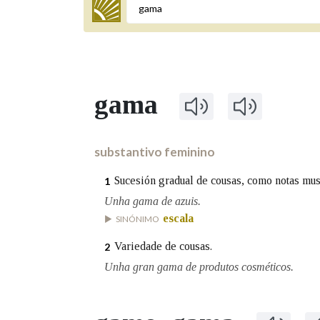
Termo a buscar
gama
BUSCAR NOS LEMAS
Comeza por
substantivo feminino
Sucesión gradual de cousas, como notas mus
1
Remata por
Unha gama de azuis.
escala
SINÓNIMO
Variedade de cousas.
2
Contén
Unha gran gama de produtos cosméticos.
OUTRAS OPCIÓNS DE BUSCA