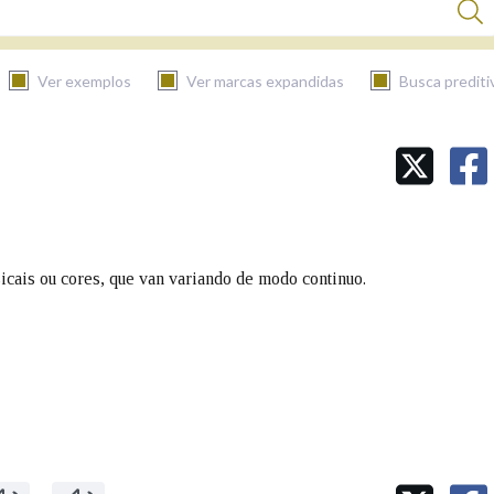
Ver exemplos
Ver marcas expandidas
Busca prediti
BUSCAR NO CONTIDO
Nas definicións
icais ou cores, que van variando de modo continuo.
Nos exemplos
Na fraseoloxía