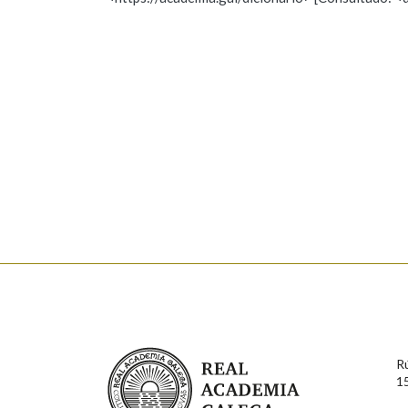
Nome
Apelido
Marcas gramaticais
Enderezo electrónico
Comentario
En cumprimento da normativa vixente en materia de P
aqueles usuarios que faciliten o seu correo electrónico
serán obxecto de tratamento automatizado de carácter 
Real Academia Galega
usuarios poderán exercer o seu dereito de acceso, rect
R
connosco.
1
Lin e acepto as condicións da política de 