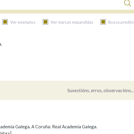
Ver exemplos
Ver marcas expandidas
Busca prediti
.
BUSCAR NO CONTIDO
Nas definicións
Nos exemplos
Suxestións, erros, observacións...
Na fraseoloxía
 Academia Galega. A Coruña: Real Academia Galega.
data>]