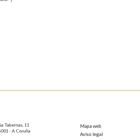
s
Pertence a
AXUDA NA BUSCA
LIMPAR
BUSCA
rotección de Datos de Carácter Persoal, a Real Academia Galega informa a
, así como calquera outra información de carácter persoal, que estes datos
confidencial e incorporados aos seus ficheiros informáticos. Así mesmo, os
ificación, oposición e cancelación dos seus datos poñéndose en contacto
úa Tabernas, 11
Mapa web
5001 - A Coruña
Aviso legal
privacidade