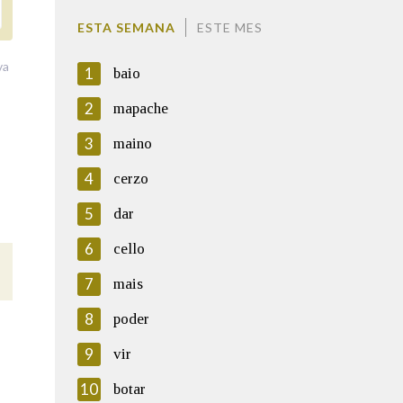
ESTA SEMANA
ESTE MES
va
1
baio
2
mapache
3
maino
4
cerzo
5
dar
6
cello
7
mais
8
poder
9
vir
10
botar