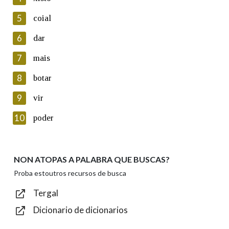
5
Lin e acepto as condicións da política de
coial
privacidade
6
dar
Introduce o código que aparece na imaxe:
7
mais
8
botar
9
vir
Texto de verificación
10
poder
NON ATOPAS A PALABRA QUE BUSCAS?
Enviar
Proba estoutros recursos de busca
Tergal
Dicionario de dicionarios