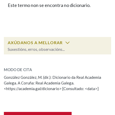
IDENTIDADE CORPORATIVA
Facebook
Twitter
Youtube
Instagram
Bluesky
Este termo non se encontra no dicionario.
BUSCAR NOS LEMAS
FIGURAS HOMENAXEADAS
MARCIAL DEL ADALID
HISTORIA
Comeza por
CASA-MUSEO EMILIA PARDO
BAZÁN
60 ANOS DLG
PRIMAVERA DAS LETRAS
Remata por
PORTAL DAS PALABRAS
AXÚDANOS A MELLORAR
Suxestións, erros, observacións...
Contén
ESCOLLE UNHA OPCIÓN:
MODO DE CITA
Observación
Falta unha voz
González González, M. (dir.): Dicionario da Real Academia
BUSCAR NO CONTIDO
Galega. A Coruña: Real Academia Galega.
Nome
<https://academia.gal/dicionario> [Consultado: <data>]
Nas definicións
Apelidos
Nos exemplos