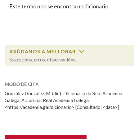
IDENTIDADE CORPORATIVA
Facebook
Twitter
Youtube
Instagram
Bluesky
Este termo non se encontra no dicionario.
BUSCAR NOS LEMAS
FIGURAS HOMENAXEADAS
MARCIAL DEL ADALID
HISTORIA
Comeza por
CASA-MUSEO EMILIA PARDO
BAZÁN
60 ANOS DLG
PRIMAVERA DAS LETRAS
Remata por
PORTAL DAS PALABRAS
AXÚDANOS A MELLORAR
Suxestións, erros, observacións...
Contén
ESCOLLE UNHA OPCIÓN:
MODO DE CITA
Observación
Falta unha voz
González González, M. (dir.): Dicionario da Real Academia
BUSCAR NO CONTIDO
Galega. A Coruña: Real Academia Galega.
Nome
<https://academia.gal/dicionario> [Consultado: <data>]
Nas definicións
Apelidos
Nos exemplos