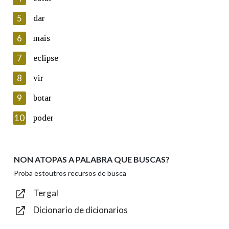
5
Lin e acepto as condicións da política de
dar
privacidade
6
mais
Introduce o código que aparece na imaxe:
7
eclipse
8
vir
9
botar
Texto de verificación
10
poder
NON ATOPAS A PALABRA QUE BUSCAS?
Enviar
Proba estoutros recursos de busca
Tergal
Dicionario de dicionarios