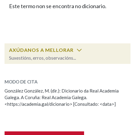
IDENTIDADE CORPORATIVA
Facebook
Twitter
Youtube
Instagram
Bluesky
Este termo non se encontra no dicionario.
BUSCAR NOS LEMAS
FIGURAS HOMENAXEADAS
MARCIAL DEL ADALID
HISTORIA
Comeza por
CASA-MUSEO EMILIA PARDO
BAZÁN
60 ANOS DLG
PRIMAVERA DAS LETRAS
Remata por
PORTAL DAS PALABRAS
AXÚDANOS A MELLORAR
Suxestións, erros, observacións...
Contén
ESCOLLE UNHA OPCIÓN:
MODO DE CITA
Observación
Falta unha voz
González González, M. (dir.): Dicionario da Real Academia
BUSCAR NO CONTIDO
Galega. A Coruña: Real Academia Galega.
Nome
<https://academia.gal/dicionario> [Consultado: <data>]
Nas definicións
Apelidos
Nos exemplos