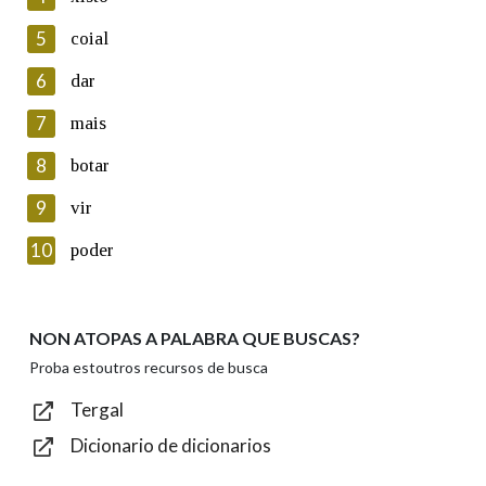
5
Lin e acepto as condicións da política de
coial
privacidade
6
dar
Introduce o código que aparece na imaxe:
7
mais
8
botar
9
vir
Texto de verificación
10
poder
NON ATOPAS A PALABRA QUE BUSCAS?
Enviar
Proba estoutros recursos de busca
Tergal
Dicionario de dicionarios