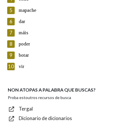
5
Lin e acepto as condicións da política de
mapache
privacidade
6
dar
Introduce o código que aparece na imaxe:
7
máis
8
poder
9
botar
Texto de verificación
10
vir
NON ATOPAS A PALABRA QUE BUSCAS?
Enviar
Proba estoutros recursos de busca
Tergal
Dicionario de dicionarios