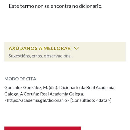
IDENTIDADE CORPORATIVA
Facebook
Twitter
Youtube
Instagram
Bluesky
Este termo non se encontra no dicionario.
BUSCAR NOS LEMAS
FIGURAS HOMENAXEADAS
MARCIAL DEL ADALID
HISTORIA
Comeza por
CASA-MUSEO EMILIA PARDO
BAZÁN
60 ANOS DLG
PRIMAVERA DAS LETRAS
Remata por
PORTAL DAS PALABRAS
AXÚDANOS A MELLORAR
Suxestións, erros, observacións...
Contén
ESCOLLE UNHA OPCIÓN:
MODO DE CITA
Observación
Falta unha voz
González González, M. (dir.): Dicionario da Real Academia
BUSCAR NO CONTIDO
Galega. A Coruña: Real Academia Galega.
Nome
<https://academia.gal/dicionario> [Consultado: <data>]
Nas definicións
Apelidos
Nos exemplos