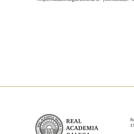
Nome
Apelido
Marcas gramaticais
Enderezo electrónico
Comentario
En cumprimento da normativa vixente en materia de P
aqueles usuarios que faciliten o seu correo electrónico
serán obxecto de tratamento automatizado de carácter 
Real Academia Galega
usuarios poderán exercer o seu dereito de acceso, rect
R
connosco.
1
Lin e acepto as condicións da política de 