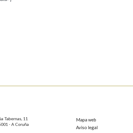
s
Pertence a
AXUDA NA BUSCA
LIMPAR
BUSCA
rotección de Datos de Carácter Persoal, a Real Academia Galega informa a
, así como calquera outra información de carácter persoal, que estes datos
confidencial e incorporados aos seus ficheiros informáticos. Así mesmo, os
ificación, oposición e cancelación dos seus datos poñéndose en contacto
úa Tabernas, 11
Mapa web
5001 - A Coruña
Aviso legal
privacidade