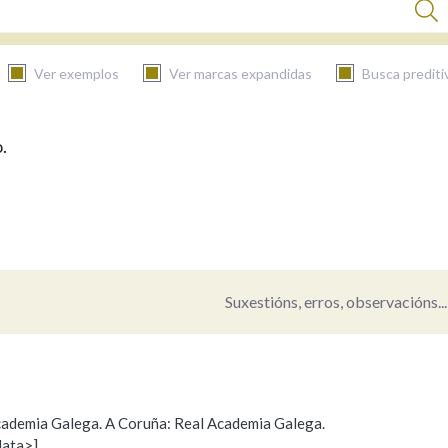
Ver exemplos
Ver marcas expandidas
Busca prediti
.
BUSCAR NO CONTIDO
Nas definicións
Nos exemplos
Suxestións, erros, observacións...
Na fraseoloxía
 Academia Galega. A Coruña: Real Academia Galega.
data>]