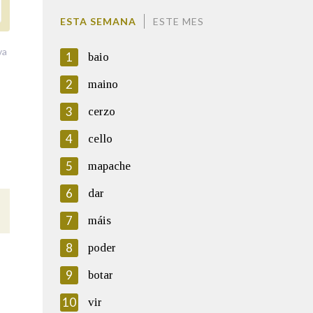
ESTA SEMANA
ESTE MES
va
1
baio
2
maino
3
cerzo
4
cello
5
mapache
6
dar
7
máis
8
poder
9
botar
10
vir