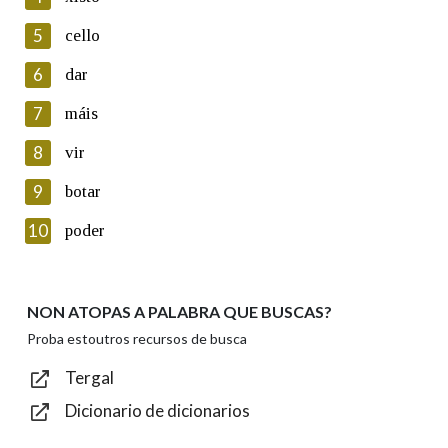
5
Lin e acepto as condicións da política de
cello
privacidade
6
dar
Introduce o código que aparece na imaxe:
7
máis
8
vir
9
botar
Texto de verificación
10
poder
NON ATOPAS A PALABRA QUE BUSCAS?
Enviar
Proba estoutros recursos de busca
Tergal
Dicionario de dicionarios