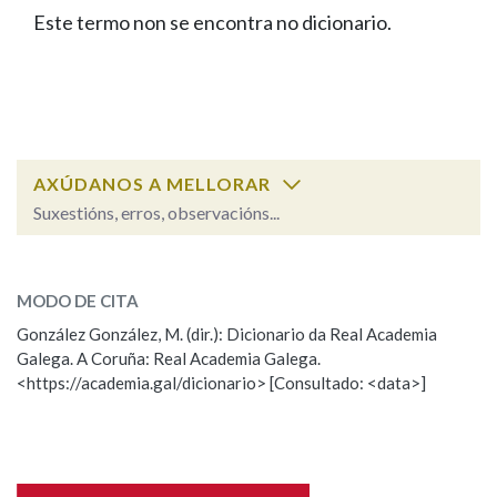
IDENTIDADE CORPORATIVA
Facebook
Twitter
Youtube
Instagram
Bluesky
Este termo non se encontra no dicionario.
BUSCAR NOS LEMAS
FIGURAS HOMENAXEADAS
MARCIAL DEL ADALID
HISTORIA
Comeza por
CASA-MUSEO EMILIA PARDO
BAZÁN
60 ANOS DLG
PRIMAVERA DAS LETRAS
Remata por
PORTAL DAS PALABRAS
AXÚDANOS A MELLORAR
Suxestións, erros, observacións...
Contén
ESCOLLE UNHA OPCIÓN:
MODO DE CITA
Observación
Falta unha voz
González González, M. (dir.): Dicionario da Real Academia
BUSCAR NO CONTIDO
Galega. A Coruña: Real Academia Galega.
Nome
<https://academia.gal/dicionario> [Consultado: <data>]
Nas definicións
Apelidos
Nos exemplos