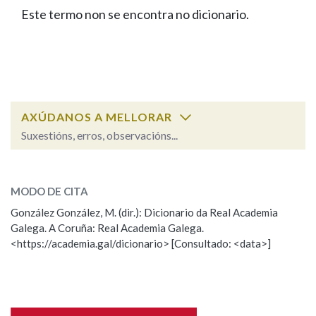
IDENTIDADE CORPORATIVA
Facebook
Twitter
Youtube
Instagram
Bluesky
Este termo non se encontra no dicionario.
BUSCAR NOS LEMAS
FIGURAS HOMENAXEADAS
MARCIAL DEL ADALID
HISTORIA
Comeza por
CASA-MUSEO EMILIA PARDO
BAZÁN
60 ANOS DLG
PRIMAVERA DAS LETRAS
Remata por
PORTAL DAS PALABRAS
AXÚDANOS A MELLORAR
Suxestións, erros, observacións...
Contén
ESCOLLE UNHA OPCIÓN:
MODO DE CITA
Observación
Falta unha voz
González González, M. (dir.): Dicionario da Real Academia
BUSCAR NO CONTIDO
Galega. A Coruña: Real Academia Galega.
Nome
<https://academia.gal/dicionario> [Consultado: <data>]
Nas definicións
Apelidos
Nos exemplos