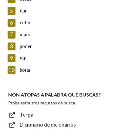
5
Lin e acepto as condicións da política de
dar
privacidade
6
cello
Introduce o código que aparece na imaxe:
7
mais
8
poder
9
vir
Texto de verificación
10
botar
NON ATOPAS A PALABRA QUE BUSCAS?
Enviar
Proba estoutros recursos de busca
Tergal
Dicionario de dicionarios