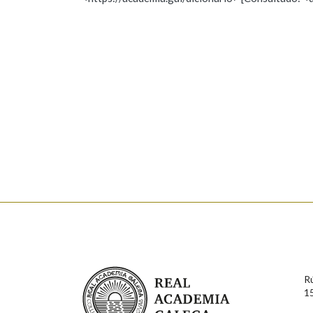
Nome
Apelido
Marcas gramaticais
Enderezo electrónico
Comentario
En cumprimento da normativa vixente en materia de P
aqueles usuarios que faciliten o seu correo electrónico
serán obxecto de tratamento automatizado de carácter 
Real Academia Galega
usuarios poderán exercer o seu dereito de acceso, rect
R
connosco.
1
Lin e acepto as condicións da política de 