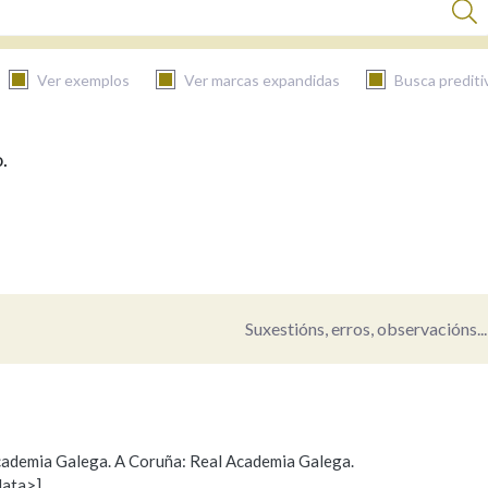
Ver exemplos
Ver marcas expandidas
Busca prediti
.
BUSCAR NO CONTIDO
Nas definicións
Nos exemplos
Suxestións, erros, observacións...
Na fraseoloxía
 Academia Galega. A Coruña: Real Academia Galega.
data>]