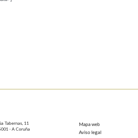
s
Pertence a
AXUDA NA BUSCA
LIMPAR
BUSCA
rotección de Datos de Carácter Persoal, a Real Academia Galega informa a
, así como calquera outra información de carácter persoal, que estes datos
confidencial e incorporados aos seus ficheiros informáticos. Así mesmo, os
ificación, oposición e cancelación dos seus datos poñéndose en contacto
úa Tabernas, 11
Mapa web
5001 - A Coruña
Aviso legal
privacidade