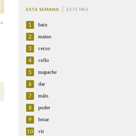
ESTA SEMANA
ESTE MES
va
1
baio
2
maino
3
cerzo
4
cello
5
mapache
6
dar
7
máis
8
poder
9
botar
10
vir