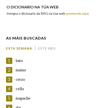
Apelidos
O DICIONARIO NA TÚA WEB
Integra o dicionario da RAG na túa web
premendo aquí
.
Enderezo electrónico
AS MÁIS BUSCADAS
Comentario
ESTA SEMANA
ESTE MES
1
baio
2
maino
3
cerzo
En cumprimento da normativa vixente en materia de
Protección de Datos de Carácter Persoal, a Real Academia
4
cello
Galega informa a aqueles usuarios que faciliten o seu correo
electrónico, así como calquera outra información de carácter
5
mapache
persoal, que estes datos serán obxecto de tratamento
automatizado de carácter confidencial e incorporados aos seus
6
dar