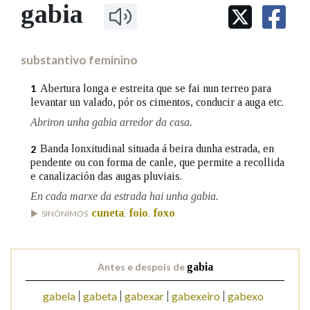
IDENTIDADE CORPORATIVA
gabia
Facebook
Twitter
Youtube
Instagram
Bluesky
BUSCAR NOS LEMAS
FIGURAS HOMENAXEADAS
MARCIAL DEL ADALID
HISTORIA
Comeza por
CASA-MUSEO EMILIA PARDO
substantivo feminino
BAZÁN
60 ANOS DLG
PRIMAVERA DAS LETRAS
Abertura longa e estreita que se fai nun terreo para
1
Remata por
levantar un valado, pór os cimentos, conducir a auga etc.
PORTAL DAS PALABRAS
Abriron unha gabia arredor da casa.
Banda lonxitudinal situada á beira dunha estrada, en
2
Contén
pendente ou con forma de canle, que permite a recollida
e canalización das augas pluviais.
En cada marxe da estrada hai unha gabia.
cuneta
foio
foxo
BUSCAR NO CONTIDO
SINÓNIMOS
,
,
Nas definicións
Antes e despois de
gabia
gabela
gabeta
gabexar
gabexeiro
gabexo
Nos exemplos