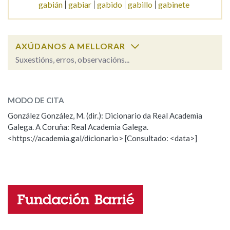
gabián
gabiar
gabido
gabillo
gabinete
Na fraseoloxía
AXÚDANOS A MELLORAR
Suxestións, erros, observacións...
OUTRAS OPCIÓNS DE BUSCA
gabia
SOBRE A PALABRA:
Marcas gramaticais
MODO DE CITA
ESCOLLE UNHA OPCIÓN:
González González, M. (dir.): Dicionario da Real Academia
Galega. A Coruña: Real Academia Galega.
Observación
Hai un erro na palabra
Pertence a
<https://academia.gal/dicionario> [Consultado: <data>]
Propoño mellorar a definición
Actualización
Falta unha voz
LIMPAR
BUSCA
Nome