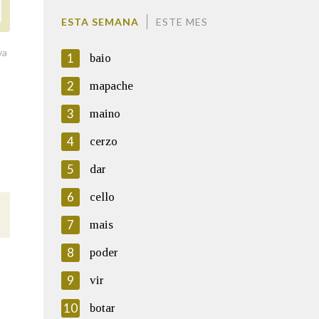
ESTA SEMANA
ESTE MES
va
1
baio
2
mapache
3
maino
4
cerzo
5
dar
6
cello
7
mais
8
poder
9
vir
10
botar