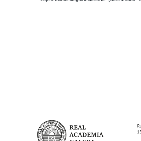
Nome
Apelido
Marcas gramaticais
Enderezo electrónico
Comentario
En cumprimento da normativa vixente en materia de P
aqueles usuarios que faciliten o seu correo electrónico
serán obxecto de tratamento automatizado de carácter 
Real Academia Galega
usuarios poderán exercer o seu dereito de acceso, rect
R
connosco.
1
Lin e acepto as condicións da política de 