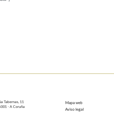
s
Pertence a
AXUDA NA BUSCA
LIMPAR
BUSCA
rotección de Datos de Carácter Persoal, a Real Academia Galega informa a
, así como calquera outra información de carácter persoal, que estes datos
confidencial e incorporados aos seus ficheiros informáticos. Así mesmo, os
ificación, oposición e cancelación dos seus datos poñéndose en contacto
úa Tabernas, 11
Mapa web
5001 - A Coruña
Aviso legal
privacidade