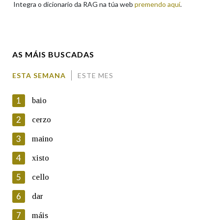
Integra o dicionario da RAG na túa web
premendo aquí
.
Apelidos
AS MÁIS BUSCADAS
Enderezo electrónico
ESTA SEMANA
ESTE MES
1
baio
Comentario
2
cerzo
3
maino
4
xisto
5
cello
En cumprimento da normativa vixente en materia de
Protección de Datos de Carácter Persoal, a Real Academia
6
dar
Galega informa a aqueles usuarios que faciliten o seu correo
electrónico, así como calquera outra información de carácter
7
máis
persoal, que estes datos serán obxecto de tratamento