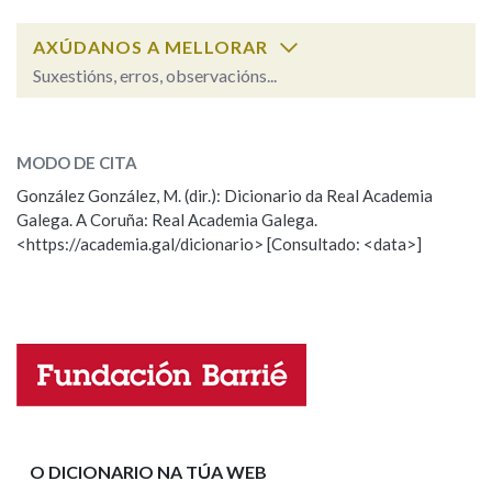
AXÚDANOS A MELLORAR
Na fraseoloxía
Suxestións, erros, observacións...
Cal é a palabra?
gabacho, gabacha
OUTRAS OPCIÓNS DE BUSCA
MODO DE CITA
González González, M. (dir.): Dicionario da Real Academia
gabacho, gabacha
Marcas gramaticais
Galega. A Coruña: Real Academia Galega.
<https://academia.gal/dicionario> [Consultado: <data>]
ESCOLLE UNHA OPCIÓN:
Pertence a
Observación
Hai un erro na palabra
Propoño mellorar a definición
Actualización
LIMPAR
BUSCA
Falta unha voz
Nome
O DICIONARIO NA TÚA WEB