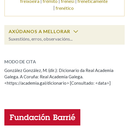
freixoeira
frémito
frenesí
freneticamente
frenético
Na fraseoloxía
AXÚDANOS A MELLORAR
Suxestións, erros, observacións...
OUTRAS OPCIÓNS DE BUSCA
freixo
SOBRE A PALABRA:
Marcas gramaticais
MODO DE CITA
ESCOLLE UNHA OPCIÓN:
González González, M. (dir.): Dicionario da Real Academia
Pertence a
Galega. A Coruña: Real Academia Galega.
Observación
Hai un erro na palabra
<https://academia.gal/dicionario> [Consultado: <data>]
Propoño mellorar a definición
Actualización
Falta unha voz
LIMPAR
BUSCA
Nome