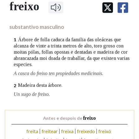
IDENTIDADE CORPORATIVA
freixo
Facebook
Twitter
Youtube
Instagram
Bluesky
BUSCAR NOS LEMAS
FIGURAS HOMENAXEADAS
MARCIAL DEL ADALID
HISTORIA
Comeza por
CASA-MUSEO EMILIA PARDO
substantivo masculino
BAZÁN
60 ANOS DLG
PRIMAVERA DAS LETRAS
Árbore de folla caduca da familia das oleáceas que
1
Remata por
alcanza de vinte a trinta metros de alto, toro groso con
PORTAL DAS PALABRAS
moitas pólas, follas opostas e dentadas e madeira de cor
abrancazada moi doada de traballar, da que existen varias
especies.
Contén
A casca do freixo ten propiedades medicinais.
Madeira desta árbore.
2
Un xugo de freixo.
BUSCAR NO CONTIDO
Nas definicións
Antes e despois de
freixo
freita
freitear
freixa
freixedo
freixó
Nos exemplos