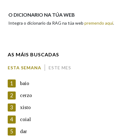
Apelidos
O DICIONARIO NA TÚA WEB
Integra o dicionario da RAG na túa web
premendo aquí
.
Enderezo electrónico
AS MÁIS BUSCADAS
Comentario
ESTA SEMANA
ESTE MES
1
baio
2
cerzo
3
xisto
En cumprimento da normativa vixente en materia de
Protección de Datos de Carácter Persoal, a Real Academia
4
coial
Galega informa a aqueles usuarios que faciliten o seu correo
electrónico, así como calquera outra información de carácter
5
dar
persoal, que estes datos serán obxecto de tratamento