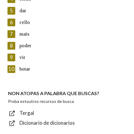
5
Lin e acepto as condicións da política de
dar
privacidade
6
cello
Introduce o código que aparece na imaxe:
7
mais
8
poder
9
vir
Texto de verificación
10
botar
NON ATOPAS A PALABRA QUE BUSCAS?
Enviar
Proba estoutros recursos de busca
Tergal
Dicionario de dicionarios