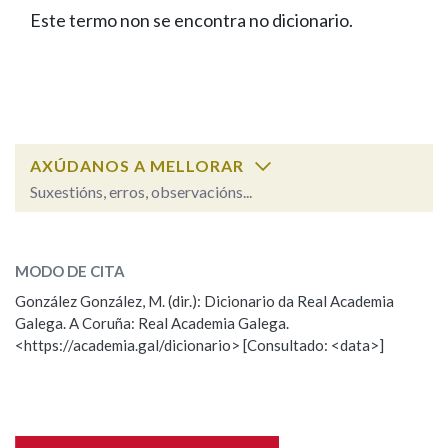
IDENTIDADE CORPORATIVA
Facebook
Twitter
Youtube
Instagram
Bluesky
Este termo non se encontra no dicionario.
BUSCAR NOS LEMAS
FIGURAS HOMENAXEADAS
MARCIAL DEL ADALID
HISTORIA
Comeza por
CASA-MUSEO EMILIA PARDO
BAZÁN
60 ANOS DLG
PRIMAVERA DAS LETRAS
Remata por
PORTAL DAS PALABRAS
AXÚDANOS A MELLORAR
Suxestións, erros, observacións...
Contén
ESCOLLE UNHA OPCIÓN:
MODO DE CITA
Observación
Falta unha voz
González González, M. (dir.): Dicionario da Real Academia
BUSCAR NO CONTIDO
Galega. A Coruña: Real Academia Galega.
Nome
<https://academia.gal/dicionario> [Consultado: <data>]
Nas definicións
Apelidos
Nos exemplos