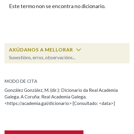
IDENTIDADE CORPORATIVA
Facebook
Twitter
Youtube
Instagram
Bluesky
Este termo non se encontra no dicionario.
BUSCAR NOS LEMAS
FIGURAS HOMENAXEADAS
MARCIAL DEL ADALID
HISTORIA
Comeza por
CASA-MUSEO EMILIA PARDO
BAZÁN
60 ANOS DLG
PRIMAVERA DAS LETRAS
Remata por
PORTAL DAS PALABRAS
AXÚDANOS A MELLORAR
Suxestións, erros, observacións...
Contén
ESCOLLE UNHA OPCIÓN:
MODO DE CITA
Observación
Falta unha voz
González González, M. (dir.): Dicionario da Real Academia
BUSCAR NO CONTIDO
Galega. A Coruña: Real Academia Galega.
Nome
<https://academia.gal/dicionario> [Consultado: <data>]
Nas definicións
Apelidos
Nos exemplos