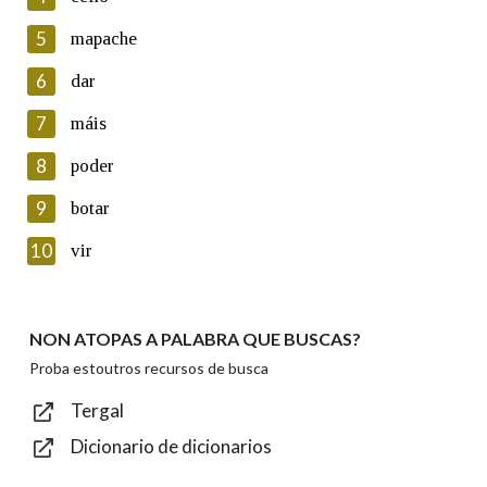
5
Lin e acepto as condicións da política de
mapache
privacidade
6
dar
Introduce o código que aparece na imaxe:
7
máis
8
poder
9
botar
Texto de verificación
10
vir
NON ATOPAS A PALABRA QUE BUSCAS?
Enviar
Proba estoutros recursos de busca
Tergal
Dicionario de dicionarios