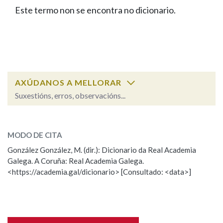
IDENTIDADE CORPORATIVA
Facebook
Twitter
Youtube
Instagram
Bluesky
Este termo non se encontra no dicionario.
BUSCAR NOS LEMAS
FIGURAS HOMENAXEADAS
MARCIAL DEL ADALID
HISTORIA
Comeza por
CASA-MUSEO EMILIA PARDO
BAZÁN
60 ANOS DLG
PRIMAVERA DAS LETRAS
Remata por
PORTAL DAS PALABRAS
AXÚDANOS A MELLORAR
Suxestións, erros, observacións...
Contén
ESCOLLE UNHA OPCIÓN:
MODO DE CITA
Observación
Falta unha voz
González González, M. (dir.): Dicionario da Real Academia
BUSCAR NO CONTIDO
Galega. A Coruña: Real Academia Galega.
Nome
<https://academia.gal/dicionario> [Consultado: <data>]
Nas definicións
Apelidos
Nos exemplos