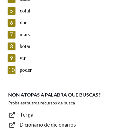
5
Lin e acepto as condicións da política de
coial
privacidade
6
dar
Introduce o código que aparece na imaxe:
7
mais
8
botar
9
vir
Texto de verificación
10
poder
NON ATOPAS A PALABRA QUE BUSCAS?
Enviar
Proba estoutros recursos de busca
Tergal
Dicionario de dicionarios