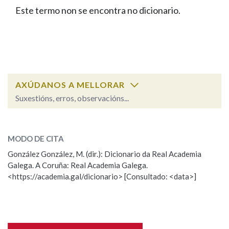
IDENTIDADE CORPORATIVA
Facebook
Twitter
Youtube
Instagram
Bluesky
Este termo non se encontra no dicionario.
BUSCAR NOS LEMAS
FIGURAS HOMENAXEADAS
MARCIAL DEL ADALID
HISTORIA
Comeza por
CASA-MUSEO EMILIA PARDO
BAZÁN
60 ANOS DLG
PRIMAVERA DAS LETRAS
Remata por
PORTAL DAS PALABRAS
AXÚDANOS A MELLORAR
Suxestións, erros, observacións...
Contén
ESCOLLE UNHA OPCIÓN:
MODO DE CITA
Observación
Falta unha voz
González González, M. (dir.): Dicionario da Real Academia
BUSCAR NO CONTIDO
Galega. A Coruña: Real Academia Galega.
Nome
<https://academia.gal/dicionario> [Consultado: <data>]
Nas definicións
Apelidos
Nos exemplos