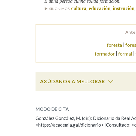
É unha persoa cunha sólida formación.
cultura
educación
instrución
SINÓNIMOS
,
,
,
Ante
foresta
fores
formador
formal
AXÚDANOS A MELLORAR
formación
SOBRE A PALABRA:
MODO DE CITA
ESCOLLE UNHA OPCIÓN:
González González, M. (dir.): Dicionario da Real
<https://academia.gal/dicionario> [Consultado: <
Observación
Hai un erro na palabra
Falta unha voz