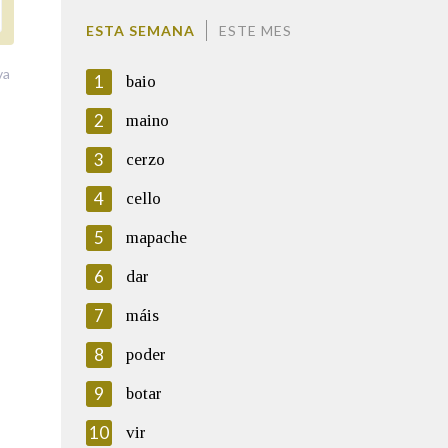
ESTA SEMANA
ESTE MES
va
1
baio
2
maino
3
cerzo
4
cello
5
mapache
6
dar
7
máis
8
poder
9
botar
10
vir