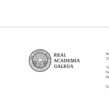
Nome
Apelido
Enderezo electrónico
Real Academia Galega
R
Comentario
1
T
F
A
C
En cumprimento da normativa vixente en materia de P
aqueles usuarios que faciliten o seu correo electrónico
serán obxecto de tratamento automatizado de carácter 
usuarios poderán exercer o seu dereito de acceso, rect