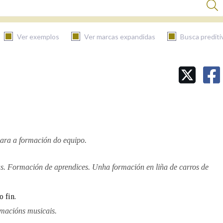
Ver exemplos
Ver marcas expandidas
Busca prediti
BUSCAR NO CONTIDO
Nas definicións
Nos exemplos
para a formación do equipo.
as. Formación de aprendices. Unha formación en liña de carros de
Na fraseoloxía
 fin.
rmacións musicais.