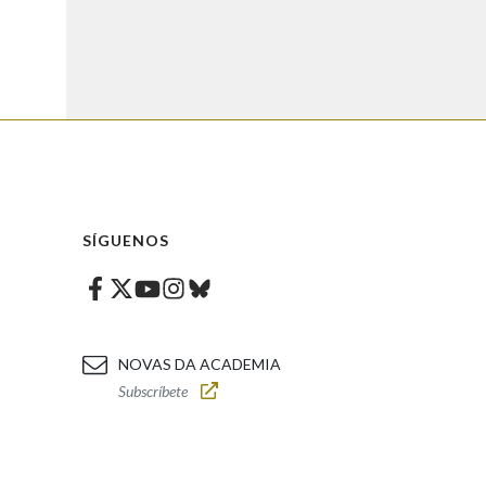
SÍGUENOS
Facebook
Twitter
Instagram
Bluesky
Youtube
NOVAS DA ACADEMIA
Subscríbete