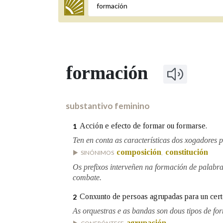
Termo a buscar
formación
BUSCAR NOS LEMAS
Comeza por
substantivo feminino
Acción e efecto de formar ou formarse.
1
Remata por
Ten en conta as características dos xogadores 
composición
constitución
SINÓNIMOS
,
Os prefixos interveñen na formación de palabr
combate.
Contén
Conxunto de persoas agrupadas para un certo
2
As orquestras e as bandas son dous tipos de fo
OUTRAS OPCIÓNS DE BUSCA
agrupación