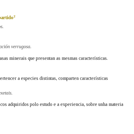
Pertence a
2
partido
s.
AXUDA NA BUSCA
LIMPAR
BUSCA
ción verrugosa.
asas minerais que presentan as mesmas características.
rtencer a especies distintas, comparten características
xetais.
cos adquiridos polo estudo e a experiencia, sobre unha materia