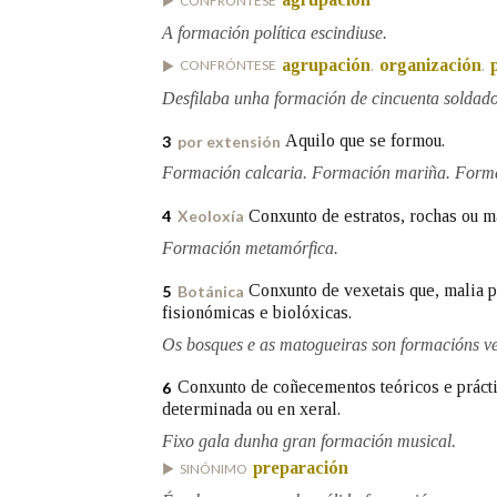
CONFRÓNTESE
A formación política escindiuse.
Marcas gramaticais
agrupación
organización
CONFRÓNTESE
,
,
Desfilaba unha formación de cincuenta soldado
Aquilo que se formou.
3
por extensión
Formación calcaria. Formación mariña. Forma
Conxunto de estratos, rochas ou m
4
Xeoloxía
Formación metamórfica.
Conxunto de vexetais que, malia pe
5
Botánica
fisionómicas e biolóxicas.
Os bosques e as matogueiras son formacións ve
Conxunto de coñecementos teóricos e prácti
6
determinada ou en xeral.
Fixo gala dunha gran formación musical.
preparación
SINÓNIMO