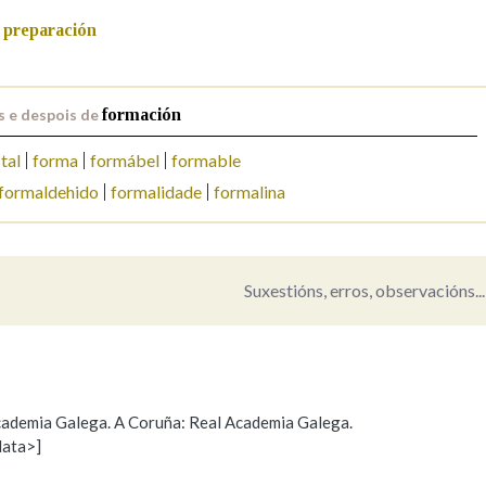
preparación
s e despois de
formación
tal
forma
formábel
formable
formaldehido
formalidade
formalina
Suxestións, erros, observacións...
 Academia Galega. A Coruña: Real Academia Galega.
data>]
Propoño mellorar a definición
Actualización