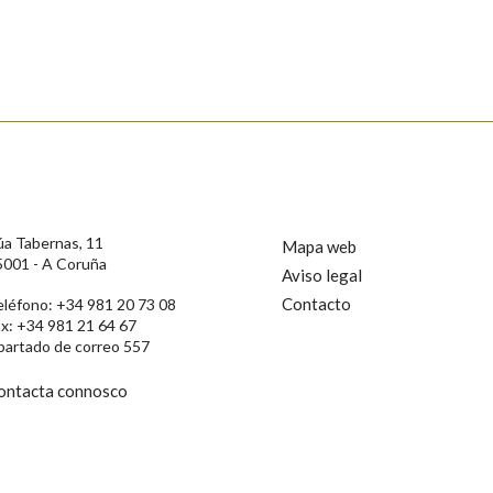
s
úa Tabernas, 11
Mapa web
5001 - A Coruña
Aviso legal
Contacto
eléfono: +34 981 20 73 08
ax: +34 981 21 64 67
partado de correo 557
ontacta connosco
rotección de Datos de Carácter Persoal, a Real Academia Galega informa a
, así como calquera outra información de carácter persoal, que estes datos
confidencial e incorporados aos seus ficheiros informáticos. Así mesmo, os
ificación, oposición e cancelación dos seus datos poñéndose en contacto